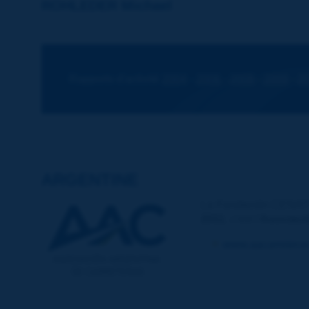
ROHLEDER Michael
Mr.
Managing Director
Forschungsgesellschaft fur Strassen und Verkehrs
An Lyskirchen 14
Rapports d'activité
2004
-
2006
-
2008
-
2009
-
2
50676 KÖLN
Allemagne
Telephone :
+49 221 935 8311
Fax :
+49 221 935 8373
E-mail :
mro@fgsv.de
ARGENTINE
La
Fundación CEN
2011
, c'est l'
Asociaci
www.aacarreteras