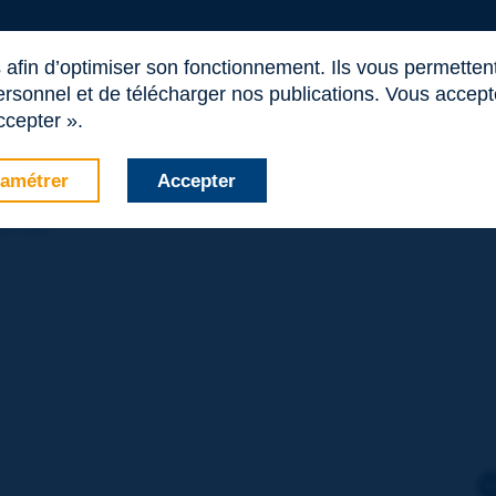
s afin d’optimiser son fonctionnement. Ils vous permetten
rsonnel et de télécharger nos publications. Vous acceptez
DE
ccepter ».
omité australien et néo-zélandais (
Austroads International
amétrer
Accepter
ur.
om.au/