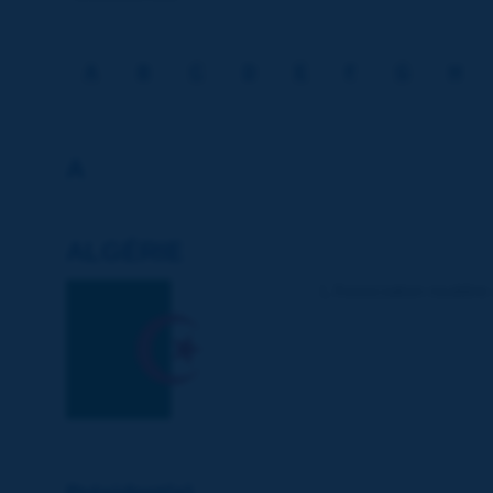
A
B
C
D
E
F
G
H
A
ALGÉRIE
L'Association routière
Président(e)