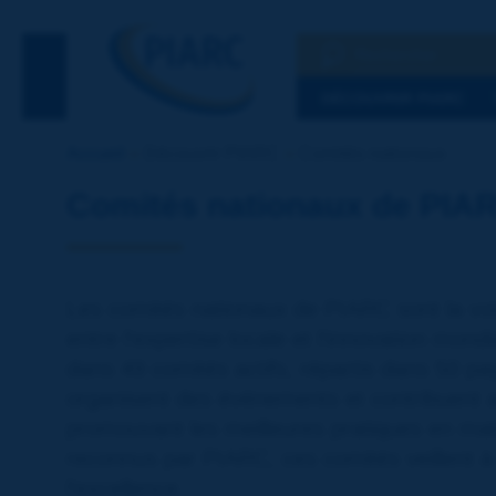
Recherche
Voir la recherc
DÉCOUVRIR PIARC
Accueil
Découvrir PIARC
Comités nationaux
Comités nationaux de PIA
Les comités nationaux de PIARC sont la voix 
entre l'expertise locale et l'innovation mon
dans 49 comités actifs, répartis dans 50 pay
organisent des événements et contribuent a
promouvant les meilleures pratiques en matiè
reconnus par PIARC, ces comités veillent à 
l’excellence.