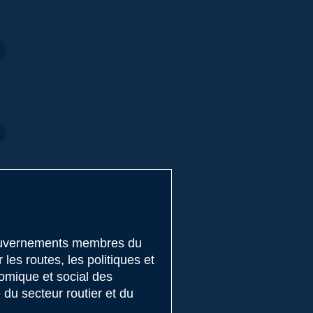
gouvernements membres du
es routes, les politiques et
nomique et social des
du secteur routier et du