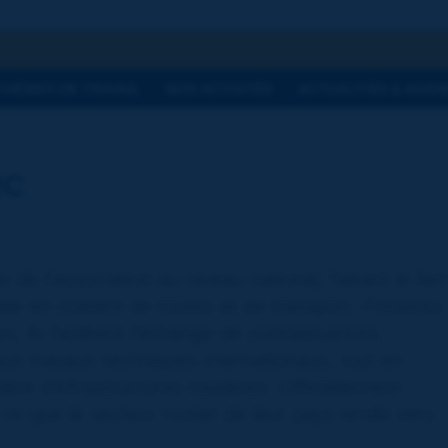
he
THÈMES DE TRAVAIL
NOS ACTIVITÉS
ACTUALITÉS & AGEN
RC
de l'association au niveau national, faisant le lien
diale en matière de routes et de transport. Présents
s, ils facilitent l'échange de connaissances,
ux travaux techniques internationaux, tout en
re d'infrastructures routières. Officiellement
ce que le secteur routier de leur pays tende vers