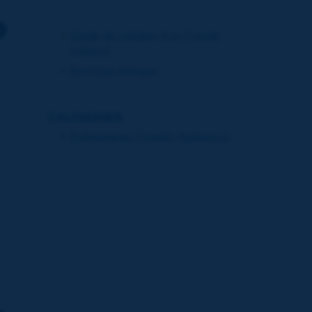
Guide de création d'un Comité
national
Brochure trilingue
CALENDRIER
Événements Comités Nationaux