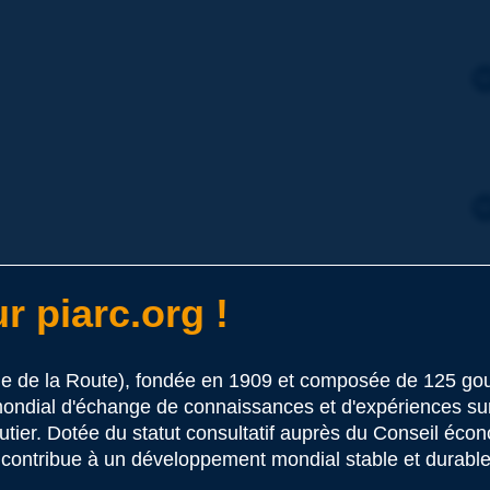
r piarc.org !
le de la Route), fondée en 1909 et composée de 125 
ondial d'échange de connaissances et d'expériences sur l
outier. Dotée du statut consultatif auprès du Conseil éco
010
-
2012
-
2013
-
2014
-
2015
-
2016
 contribue à un développement mondial stable et durable 