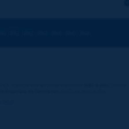
wesen e. V. (FGSV)
010
-
2011
-
2012
-
2013
-
2014
-
2015
-
2016
ATTEV
a tenu le rôle de comité national de
1987 à 2011
. Depuis
ón Argentina de Carreterras
(AAC) qui tient ce rôle.
.org.ar