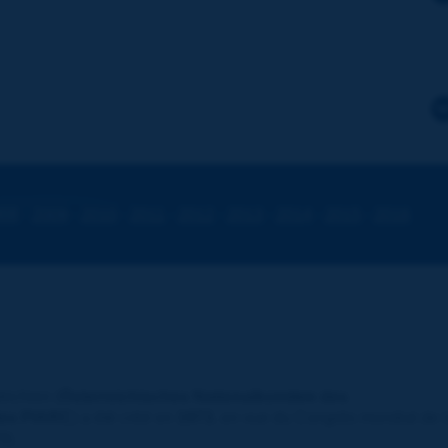
008
-
2009
-
2010
-
2011
-
2012
-
2013
-
2014
-
2015
-
2016
richien (
Österreichisches Nationalkomitee des
des PIARC
) a été créé en
1973
, en vue du Congrès mondial de 
9).