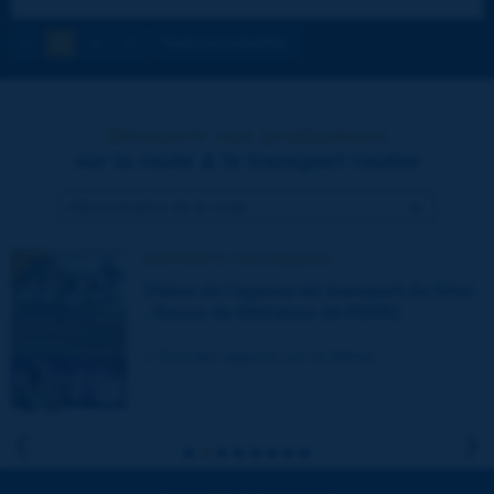
1
2
3
4
Toutes nos actualités
Découvrir nos productions
sur la route & le transport routier
RAPPORTS TECHNIQUES
Vision de l'agence de transport du futur
- Revue de littérature de PIARC
Tous les rapports sur ce thème