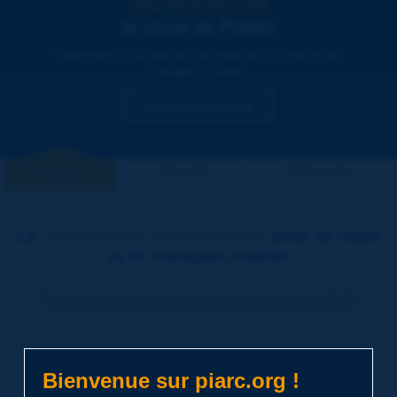
ROUTES/ROADS
la revue de PIARC
L'APPEL À COMMUNICATIONS DU XXVIIIE CONGRÈS
MONDIAL DE LA ROUTE – VANCOUVER 2027 EST
Retrouvez 4 fois par an l’actualité de la route et du
DÉSORMAIS OUVERT
transport routier.
Les professionnels de la route et des transports du monde
entier sont invités à soumettre leur résumé avant le 31
Découvrir la revue
août 2026
Revue
Manuels
Dictionnaire
La
coopération internationale
pour la route
et le transport routier
Bienvenue sur piarc.org !