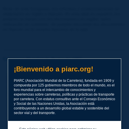
Nota: en este Congreso, los informes y comunicaciones se
redactaron en inglés y francés. En esta web en español, los
enlaces se hacen con los documentos en inglés, salvo
indicación en contrario. Se pueden encontrar los documentos
en francés en la versión francesa de la web
Congreso Mundial de Roma de 1964
¡Bienvenido a piarc.org!
PIARC (Asociación Mundial de la Carretera), fundada en 1909 y
compuesta por 125 gobiernos miembros de todo el mundo, es el
foro mundial para el intercambio de conocimientos y
experiencias sobre carreteras, políticas y prácticas de transporte
por carretera. Con estatus consultivo ante el Consejo Económico
y Social de las Naciones Unidas, la Asociación está
contribuyendo a un desarrollo global estable y sostenible del
sector vial y del transporte.