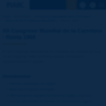
Ver la busqu
Inicio
Actividades
Congresos Mundiales de la Carretera
Actas de los Congresos Mundiales
Roma 1964
XII Congreso Mundial de la Carretera
- Roma 1964
El XII Congreso Mundial de la Carretera se celebró del 9 al
16 de mayo de 1964 en Roma (Italia). Estuvieron
representados 37 países.
Documentos
Informes nacionales (en inglés)
Actas del Congreso (en inglés)
Informes de los Comités Técnicos (en inglés y francés)
Informe del Comité de Túneles de Carretera (en inglés)