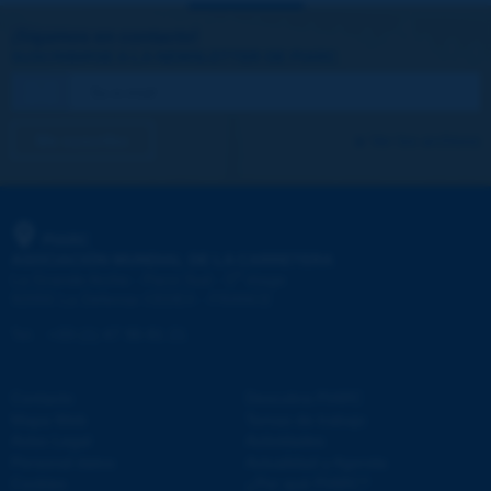
¡Sigamos en contacto!
SUSCRIBIRSE A LA NEWSLETTER DE PIARC
Me suscribo
Ver los archivos
PIARC
ASOCIACIÓN MUNDIAL DE LA CARRETERA
e
La Grande Arche - Paroi Sud - 5
étage
92055 La Défense CEDEX - FRANCE
Tel.
:
+33 (1) 47 96 81 21
Contacto
Descubra PIARC
Mapa Web
Temas de trabajo
Aviso Legal
Actividades
Personal datos
Actualidad y Agenda
Cookies
¿Por qué PIARC?