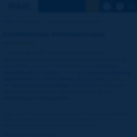
Ver la busqu
Inicio
Actividades
Conferencias internacionales
Conferencias internacionales
La misión de PIARC es difundir e intercambiar
conocimientos en el ámbito de la carretera y el transporte
por carretera. Esto se hace a través de los
Congresos
Mundiales de la Carretera
, de los
Congresos Mundiales de
Vialidad Invernal y de Resiliencia de la Carretera
y de
los
Seminarios Internacionales
celebrados en países de
ingresos bajos y medios, así como a través de las
conferencias internacionales
.
Estos eventos se celebran principalmente en países con ingresos
altos y responden a las necesidades y expectativas de la
comunidad técnica internacional de la carretera.
¡Anote bien estas fechas!