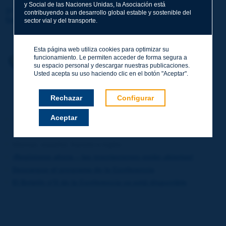
y Social de las Naciones Unidas, la Asociación está
3ª Conferencia Internacional sobre Explotación y
contribuyendo a un desarrollo global estable y sostenible del
Seguridad de Túneles de Carretera
sector vial y del transporte.
Esta página web utiliza cookies para optimizar su
funcionamiento. Le permiten acceder de forma segura a
su espacio personal y descargar nuestras publicaciones.
Usted acepta su uso haciendo clic en el botón "Aceptar".
Rechazar
Configurar
Aceptar
Fecha: 30 de septiembre - 2 de octubre de 2026
Lugar: Cracovia (Polonia)
Idiomas: español, francés e inglés
¡Regístrese ahora – las inscripciones están abiertas!
Descargue el programa de la Conferencia
El Boletín nº2 de la Conferencia ya está disponible