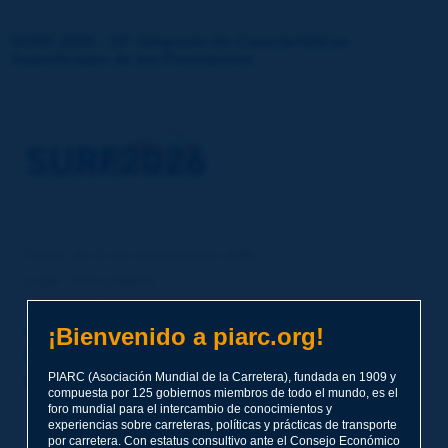
SURF 2026 - 10º Simposio de Características
Superficiales de los Pavimentos
Fecha: 09-11 de noviembre de 2026
Lugar: Tokio (Japón)
Idioma: inglés
Inscríbase aquí – Inscripciones abiertas
¡Bienvenido a piarc.org!
Encuentre más información sobre el Simposio aquí
PIARC (Asociación Mundial de la Carretera), fundada en 1909 y
Descargue el primer anuncio del Simposio
compuesta por 125 gobiernos miembros de todo el mundo, es el
foro mundial para el intercambio de conocimientos y
experiencias sobre carreteras, políticas y prácticas de transporte
por carretera. Con estatus consultivo ante el Consejo Económico