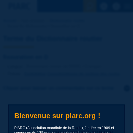
Voir la reche
Accueil
Nos activités
Dictionnaire routier
Terme du dictionnaire | fissuration en D
Terme du Dictionnaire routier
fissuration en D
Langue
: Dictionnaire routier de PIARC / Français
Thème
:
Exploitation
Caractéristiques de surface des routes
Cliquer pour laisser un commentaire sur ce terme
Sujet
*
Bienvenue sur piarc.org !
Nom
*
PIARC (Association mondiale de la Route), fondée en 1909 et
composée de 125 gouvernements membres du monde entier,