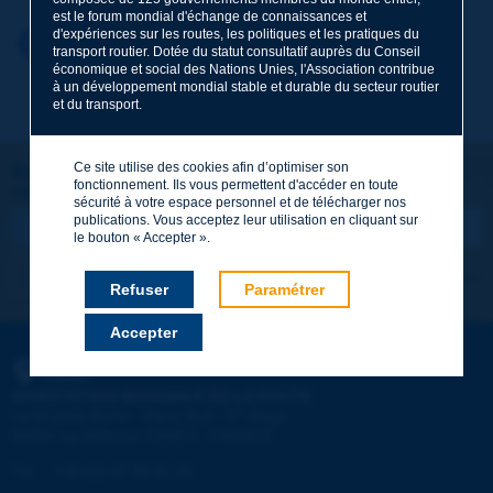
est le forum mondial d'échange de connaissances et
d'expériences sur les routes, les politiques et les pratiques du
Prénom
*
Retour au thème
transport routier. Dotée du statut consultatif auprès du Conseil
économique et social des Nations Unies, l'Association contribue
à un développement mondial stable et durable du secteur routier
et du transport.
Courriel
*
Ce site utilise des cookies afin d’optimiser son
Restons connectés !
fonctionnement. Ils vous permettent d'accéder en toute
ABONNEZ-VOUS À LA NEWSLETTER DE PIARC
Message
*
sécurité à votre espace personnel et de télécharger nos
publications. Vous acceptez leur utilisation en cliquant sur
le bouton « Accepter ».
Je m'abonne
Voir les archives
Refuser
Paramétrer
Accepter
Envoyer
PIARC
ASSOCIATION MONDIALE DE LA ROUTE
e
La Grande Arche - Paroi Sud - 5
étage
92055 La Défense CEDEX - FRANCE
Tél :
:
+33 (1) 47 96 81 21