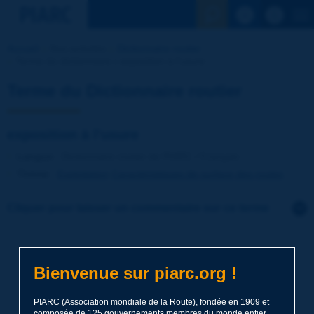
Voir la reche
Accueil
Nos activités
Dictionnaire routier
Terme du dictionnaire | exposition à l'usure
Terme du Dictionnaire routier
exposition à l'usure
Langue
: Dictionnaire routier de PIARC / Français
Thème
:
Exploitation
Caractéristiques de surface des routes
Cliquer pour laisser un commentaire sur ce terme
Sujet
*
Bienvenue sur piarc.org !
Nom
*
PIARC (Association mondiale de la Route), fondée en 1909 et
composée de 125 gouvernements membres du monde entier,