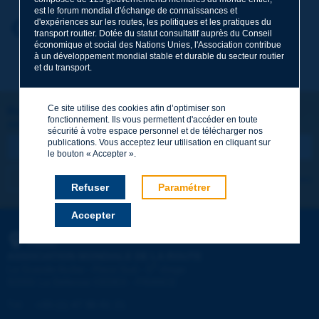
est le forum mondial d'échange de connaissances et
d'expériences sur les routes, les politiques et les pratiques du
Prénom
*
Retour au thème
transport routier. Dotée du statut consultatif auprès du Conseil
économique et social des Nations Unies, l'Association contribue
à un développement mondial stable et durable du secteur routier
et du transport.
Courriel
*
Ce site utilise des cookies afin d’optimiser son
Restons connectés !
fonctionnement. Ils vous permettent d'accéder en toute
ABONNEZ-VOUS À LA NEWSLETTER DE PIARC
Message
*
sécurité à votre espace personnel et de télécharger nos
publications. Vous acceptez leur utilisation en cliquant sur
le bouton « Accepter ».
Je m'abonne
Voir les archives
Refuser
Paramétrer
Accepter
Envoyer
PIARC
ASSOCIATION MONDIALE DE LA ROUTE
e
La Grande Arche - Paroi Sud - 5
étage
92055 La Défense CEDEX - FRANCE
Tél :
:
+33 (1) 47 96 81 21