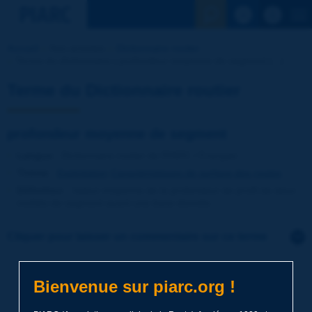
Voir la reche
Accueil
Nos activités
Dictionnaire routier
Terme du dictionnaire | profondeur moyenne de segment [...]
Terme du Dictionnaire routier
profondeur moyenne de segment
Langue
: Dictionnaire routier de PIARC / Français
Thème
:
Exploitation
Caractéristiques de surface des routes
Définition
:
Valeur moyenne de la profondeur de profil de deux
moitiés de segment ayant une base donnée.
Cliquer pour laisser un commentaire sur ce terme
Sujet
*
Bienvenue sur piarc.org !