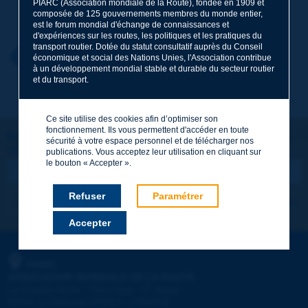
PIARC (Association mondiale de la Route), fondée en 1909 et
Nom
*
composée de 125 gouvernements membres du monde entier,
est le forum mondial d'échange de connaissances et
d'expériences sur les routes, les politiques et les pratiques du
transport routier. Dotée du statut consultatif auprès du Conseil
Prénom
*
Retour au thème
économique et social des Nations Unies, l'Association contribue
à un développement mondial stable et durable du secteur routier
et du transport.
Courriel
*
Ce site utilise des cookies afin d’optimiser son
fonctionnement. Ils vous permettent d'accéder en toute
Restons connectés !
sécurité à votre espace personnel et de télécharger nos
ABONNEZ-VOUS À LA NEWSLETTER DE PIARC
Message
*
publications. Vous acceptez leur utilisation en cliquant sur
le bouton « Accepter ».
Refuser
Paramétrer
Je m'abonne
Voir les archives
Accepter
Envoyer
PIARC
ASSOCIATION MONDIALE DE LA ROUTE
e
La Grande Arche - Paroi Sud - 5
étage
92055 La Défense CEDEX - FRANCE