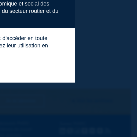
nomique et social des
du secteur routier et du
t d'accéder en toute
 leur utilisation en
Je m'abonne
Voir les archives
écouvrir PIARC
Suivez PIARC
hèmes de travail
LinkedIn
X
Instagram
Facebook
Flickr
Youtube
RSS
os activités