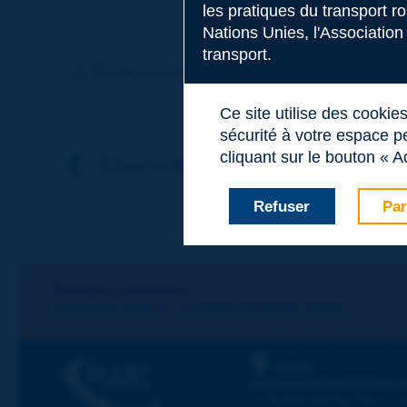
les pratiques du transport r
Nations Unies, l'Association
Sujet
*
transport.
Terme précédent
Terme suivant
Ce site utilise des cookie
Nom
*
sécurité à votre espace pe
cliquant sur le bouton « A
Retour au thème
Prénom
*
Refuser
Par
Courriel
*
Restons connectés !
ABONNEZ-VOUS À LA NEWSLETTER DE PIARC
Message
*
PIARC
ASSOCIATION MONDIALE
La Grande Arche - Paroi Su