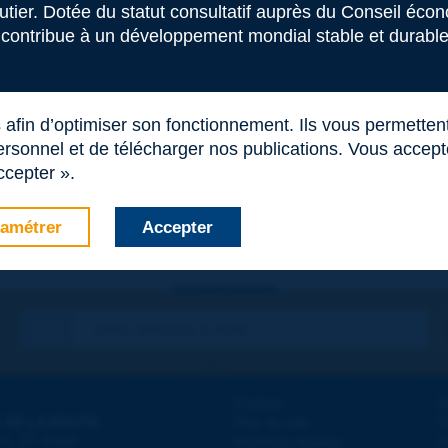
outier. Dotée du statut consultatif auprès du Conseil éco
 contribue à un développement mondial stable et durable 
s afin d’optimiser son fonctionnement. Ils vous permetten
rsonnel et de télécharger nos publications. Vous acceptez
ccepter ».
amétrer
Accepter
Contact
D
 DE LA ROUTE
Plan du site
T
e
d - 5
étage
Mentions légales
N