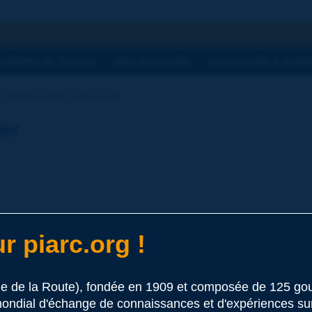
he
THÈMES DE TRAVAIL
NOS ACTIVITÉS
ACTUALITÉS & AGEN
 dictionnaire | ressuage
ier
r piarc.org !
s routes
d'un revêtement bitumineux à la suite d'une remontée de liant 
le de la Route), fondée en 1909 et composée de 125 
 ce terme
ondial d'échange de connaissances et d'expériences sur l