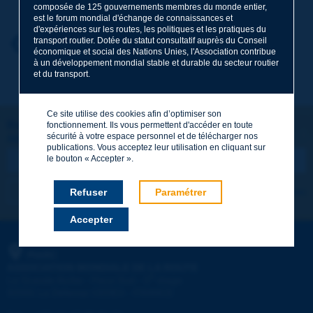
composée de 125 gouvernements membres du monde entier,
est le forum mondial d'échange de connaissances et
d'expériences sur les routes, les politiques et les pratiques du
Prénom
*
transport routier. Dotée du statut consultatif auprès du Conseil
Retour au thème
économique et social des Nations Unies, l'Association contribue
à un développement mondial stable et durable du secteur routier
et du transport.
Courriel
*
Ce site utilise des cookies afin d’optimiser son
Restons connectés !
fonctionnement. Ils vous permettent d'accéder en toute
sécurité à votre espace personnel et de télécharger nos
ABONNEZ-VOUS À LA NEWSLETTER DE PIARC
Message
*
publications. Vous acceptez leur utilisation en cliquant sur
le bouton « Accepter ».
Je m'abonne
Voir les archives
Refuser
Paramétrer
Accepter
Envoyer
PIARC
ASSOCIATION MONDIALE DE LA ROUTE
e
La Grande Arche - Paroi Sud - 5
étage
92055 La Défense CEDEX - FRANCE