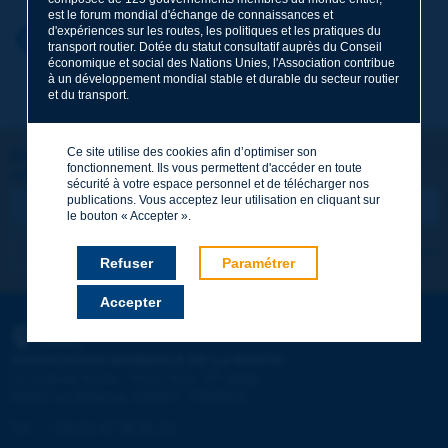
est le forum mondial d'échange de connaissances et
d'expériences sur les routes, les politiques et les pratiques du
Prénom
*
Retour au thème
transport routier. Dotée du statut consultatif auprès du Conseil
économique et social des Nations Unies, l'Association contribue
à un développement mondial stable et durable du secteur routier
et du transport.
Courriel
*
Ce site utilise des cookies afin d’optimiser son
Restons connectés !
fonctionnement. Ils vous permettent d'accéder en toute
ABONNEZ-VOUS À LA NEWSLETTER DE PIARC
Message
*
sécurité à votre espace personnel et de télécharger nos
publications. Vous acceptez leur utilisation en cliquant sur
le bouton « Accepter ».
Je m'abonne
Voir les archives
Refuser
Paramétrer
Accepter
Envoyer
PIARC
ASSOCIATION MONDIALE DE LA ROUTE
e
La Grande Arche - Paroi Sud - 5
étage
92055 La Défense CEDEX - FRANCE
Tél :
:
+33 (1) 47 96 81 21