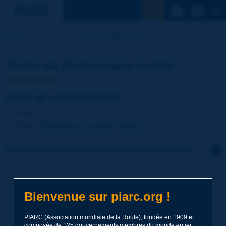
Voir la reche
Accueil
Nos activités
Dictionnaire routier
Terme du dictionnaire | étude de comportement
Terme du Dictionnaire routier
étude de comportement
Langue
: Dictionnaire routier de PIARC / Français
Thème
:
Exploitation
Circulation
Usagers
Cliquer pour laisser un commentaire sur ce terme
Sujet
*
Bienvenue sur piarc.org !
Nom
*
PIARC (Association mondiale de la Route), fondée en 1909 et
composée de 125 gouvernements membres du monde entier,