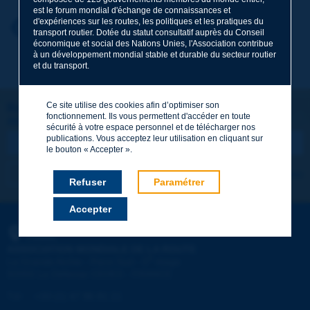
est le forum mondial d'échange de connaissances et
d'expériences sur les routes, les politiques et les pratiques du
Prénom
*
Retour au thème
transport routier. Dotée du statut consultatif auprès du Conseil
économique et social des Nations Unies, l'Association contribue
à un développement mondial stable et durable du secteur routier
et du transport.
Courriel
*
Ce site utilise des cookies afin d’optimiser son
Restons connectés !
fonctionnement. Ils vous permettent d'accéder en toute
ABONNEZ-VOUS À LA NEWSLETTER DE PIARC
Message
*
sécurité à votre espace personnel et de télécharger nos
publications. Vous acceptez leur utilisation en cliquant sur
le bouton « Accepter ».
Je m'abonne
Voir les archives
Refuser
Paramétrer
Accepter
Envoyer
PIARC
ASSOCIATION MONDIALE DE LA ROUTE
e
La Grande Arche - Paroi Sud - 5
étage
92055 La Défense CEDEX - FRANCE
Tél :
:
+33 (1) 47 96 81 21