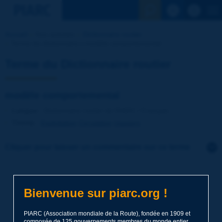
Voir la reche
Accueil
Nos activités
Dictionnaire routier
Terme du dictionnaire | modèle comportemental
Terme du Dictionnaire routier
modèle comportemental
Langue
: Dictionnaire routier de PIARC / Français
Thème
:
Exploitation
Circulation
Usagers
Cliquer pour laisser un commentaire sur ce terme
Sujet
*
Bienvenue sur piarc.org !
Nom
*
PIARC (Association mondiale de la Route), fondée en 1909 et
composée de 125 gouvernements membres du monde entier,