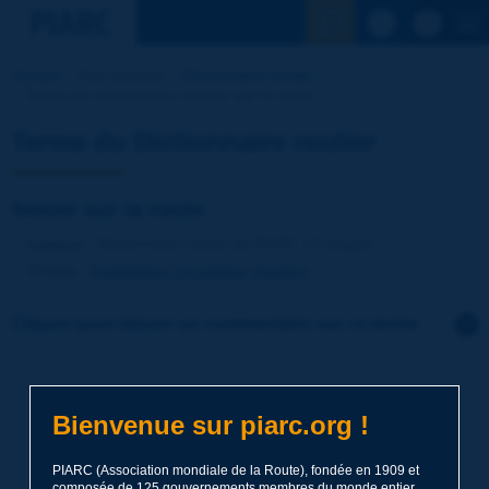
Voir la reche
Accueil
Nos activités
Dictionnaire routier
Terme du dictionnaire | foncer sur la route
Terme du Dictionnaire routier
foncer sur la route
Langue
: Dictionnaire routier de PIARC / Français
Thème
:
Exploitation
Circulation
Usagers
Cliquer pour laisser un commentaire sur ce terme
Sujet
*
Bienvenue sur piarc.org !
Nom
*
PIARC (Association mondiale de la Route), fondée en 1909 et
composée de 125 gouvernements membres du monde entier,