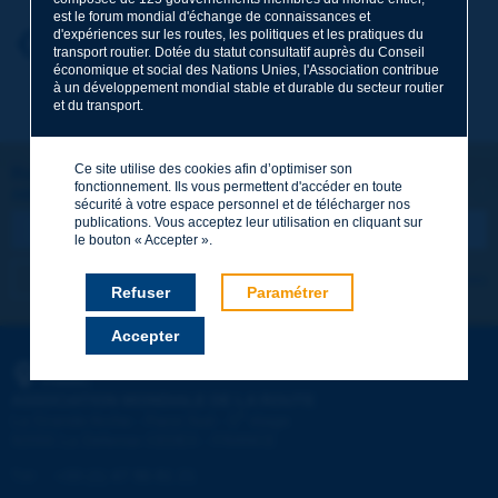
est le forum mondial d'échange de connaissances et
d'expériences sur les routes, les politiques et les pratiques du
Prénom
*
Retour au thème
transport routier. Dotée du statut consultatif auprès du Conseil
économique et social des Nations Unies, l'Association contribue
à un développement mondial stable et durable du secteur routier
et du transport.
Courriel
*
Ce site utilise des cookies afin d’optimiser son
Restons connectés !
fonctionnement. Ils vous permettent d'accéder en toute
ABONNEZ-VOUS À LA NEWSLETTER DE PIARC
Message
*
sécurité à votre espace personnel et de télécharger nos
publications. Vous acceptez leur utilisation en cliquant sur
le bouton « Accepter ».
Je m'abonne
Voir les archives
Refuser
Paramétrer
Accepter
Envoyer
PIARC
ASSOCIATION MONDIALE DE LA ROUTE
e
La Grande Arche - Paroi Sud - 5
étage
92055 La Défense CEDEX - FRANCE
Tél :
:
+33 (1) 47 96 81 21