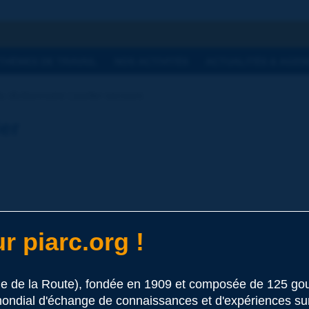
he
THÈMES DE TRAVAIL
NOS ACTIVITÉS
ACTUALITÉS & AGEN
 dictionnaire | porter secours
ier
r piarc.org !
 ce terme
le de la Route), fondée en 1909 et composée de 125 
ondial d'échange de connaissances et d'expériences sur l