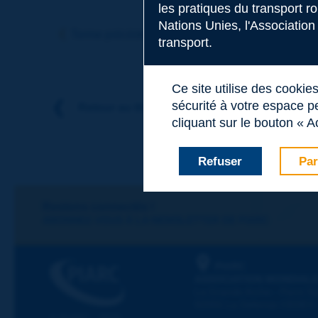
les pratiques du transport r
Sujet
*
Nations Unies, l'Association
Terme précédent
Terme suivant
transport.
Nom
*
Ce site utilise des cookie
sécurité à votre espace pe
Retour au thème
cliquant sur le bouton « A
Prénom
*
Refuser
Par
Courriel
*
Restons connectés !
ABONNEZ-VOUS À LA NEWSLETTER DE PIARC
Message
*
PIARC
ASSOCIATION MONDIALE
La Grande Arche - Paroi Su
92055 La Défense CEDEX