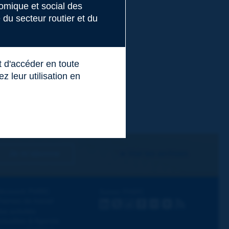
nomique et social des
du secteur routier et du
t d'accéder en toute
 leur utilisation en
Je m'abonne
Voir les archives
écouvrir PIARC
Suivez PIARC
hèmes de travail
LinkedIn
X
Instagram
Facebook
Flickr
Youtube
RSS
os activités
ctualités & Agenda