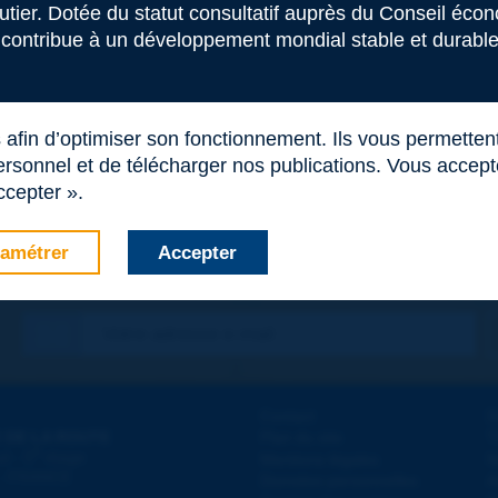
outier. Dotée du statut consultatif auprès du Conseil éco
 contribue à un développement mondial stable et durable 
s afin d’optimiser son fonctionnement. Ils vous permetten
rsonnel et de télécharger nos publications. Vous acceptez
ccepter ».
amétrer
Accepter
Contact
D
 DE LA ROUTE
Plan du site
T
e
d - 5
étage
Mentions légales
N
 - FRANCE
Données personnelles
A