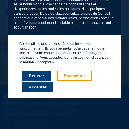
est le forum mondial d'échange de connaissances et
d'expériences sur les routes, les politiques et les pratiques du
Prénom
*
Retour au thème
transport routier. Dotée du statut consultatif auprès du Conseil
économique et social des Nations Unies, l'Association contribue
à un développement mondial stable et durable du secteur routier
et du transport.
Courriel
*
Ce site utilise des cookies afin d’optimiser son
Restons connectés !
fonctionnement. Ils vous permettent d'accéder en toute
ABONNEZ-VOUS À LA NEWSLETTER DE PIARC
Message
*
sécurité à votre espace personnel et de télécharger nos
publications. Vous acceptez leur utilisation en cliquant sur
le bouton « Accepter ».
Je m'abonne
Voir les archives
Refuser
Paramétrer
Accepter
Envoyer
PIARC
ASSOCIATION MONDIALE DE LA ROUTE
e
La Grande Arche - Paroi Sud - 5
étage
92055 La Défense CEDEX - FRANCE
Tél :
:
+33 (1) 47 96 81 21