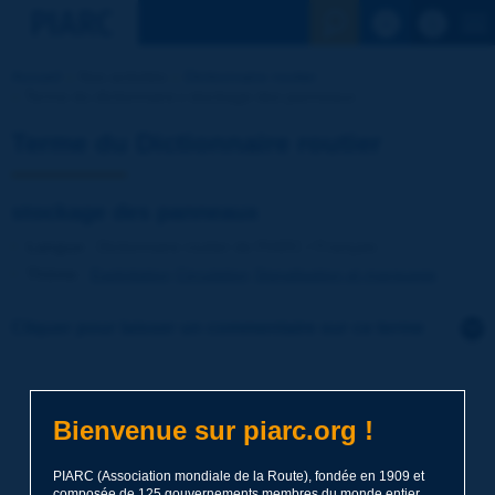
Voir la reche
Accueil
Nos activités
Dictionnaire routier
Terme du dictionnaire | stockage des panneaux
Terme du Dictionnaire routier
stockage des panneaux
Langue
: Dictionnaire routier de PIARC / Français
Thème
:
Exploitation
Circulation
Signalisation et marquage
Cliquer pour laisser un commentaire sur ce terme
Sujet
*
Bienvenue sur piarc.org !
Nom
*
PIARC (Association mondiale de la Route), fondée en 1909 et
composée de 125 gouvernements membres du monde entier,