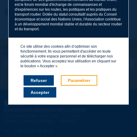
est le forum mondial d'échange de connaissances et
d'expériences sur les routes, les politiques et les pratiques du
Prénom
*
Retour au thème
transport routier. Dotée du statut consultatif auprès du Conseil
économique et social des Nations Unies, l'Association contribue
à un développement mondial stable et durable du secteur routier
et du transport.
Courriel
*
Ce site utilise des cookies afin d’optimiser son
Restons connectés !
fonctionnement. Ils vous permettent d'accéder en toute
ABONNEZ-VOUS À LA NEWSLETTER DE PIARC
Message
*
sécurité à votre espace personnel et de télécharger nos
publications. Vous acceptez leur utilisation en cliquant sur
le bouton « Accepter ».
Je m'abonne
Voir les archives
Refuser
Paramétrer
Accepter
Envoyer
PIARC
ASSOCIATION MONDIALE DE LA ROUTE
e
La Grande Arche - Paroi Sud - 5
étage
92055 La Défense CEDEX - FRANCE
Tél :
:
+33 (1) 47 96 81 21