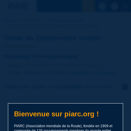
Voir la reche
Accueil
Nos activités
Dictionnaire routier
Terme du dictionnaire | marquage thermoplastique
Terme du Dictionnaire routier
marquage thermoplastique
Langue
: Dictionnaire routier de PIARC / Français
Thème
:
Exploitation
Circulation
Signalisation et marquage
Cliquer pour laisser un commentaire sur ce terme
Sujet
*
Bienvenue sur piarc.org !
Nom
*
PIARC (Association mondiale de la Route), fondée en 1909 et
composée de 125 gouvernements membres du monde entier,