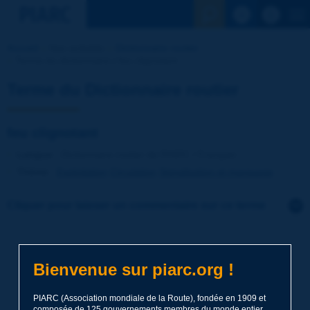
Voir la reche
Accueil
Nos activités
Dictionnaire routier
Terme du dictionnaire | feu clignotant
Terme du Dictionnaire routier
feu clignotant
Langue
: Dictionnaire routier de PIARC / Français
Thème
:
Exploitation
Circulation
Signalisation et marquage
Cliquer pour laisser un commentaire sur ce terme
Sujet
*
Bienvenue sur piarc.org !
Nom
*
PIARC (Association mondiale de la Route), fondée en 1909 et
composée de 125 gouvernements membres du monde entier,