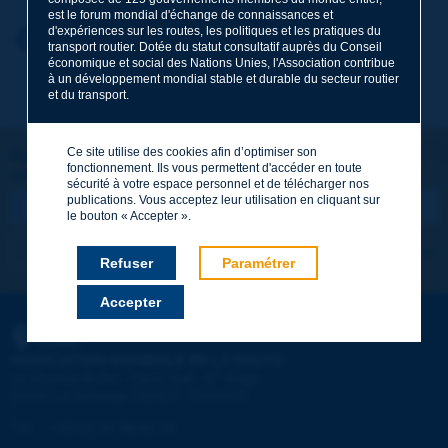
est le forum mondial d'échange de connaissances et
d'expériences sur les routes, les politiques et les pratiques du
Prénom
*
Retour au thème
transport routier. Dotée du statut consultatif auprès du Conseil
économique et social des Nations Unies, l'Association contribue
à un développement mondial stable et durable du secteur routier
et du transport.
Courriel
*
Ce site utilise des cookies afin d’optimiser son
Restons connectés !
fonctionnement. Ils vous permettent d'accéder en toute
ABONNEZ-VOUS À LA NEWSLETTER DE PIARC
Message
*
sécurité à votre espace personnel et de télécharger nos
publications. Vous acceptez leur utilisation en cliquant sur
le bouton « Accepter ».
Je m'abonne
Voir les archives
Refuser
Paramétrer
Accepter
Envoyer
PIARC
ASSOCIATION MONDIALE DE LA ROUTE
e
La Grande Arche - Paroi Sud - 5
étage
92055 La Défense CEDEX - FRANCE
Tél :
:
+33 (1) 47 96 81 21