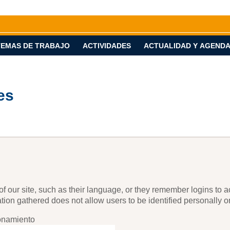
a
TEMAS DE TRABAJO
ACTIVIDADES
ACTUALIDAD Y AGEND
es
our site, such as their language, or they remember logins to acc
ion gathered does not allow users to be identified personally or
onamiento