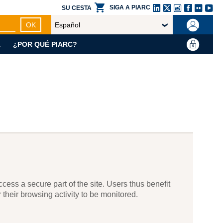
LinkedIn
X
Instagram
Facebo
Flickr
Yo
SIGA A PIARC
SU CESTA
OK
A
¿POR QUÉ PIARC?
ess a secure part of the site. Users thus benefit
 their browsing activity to be monitored.