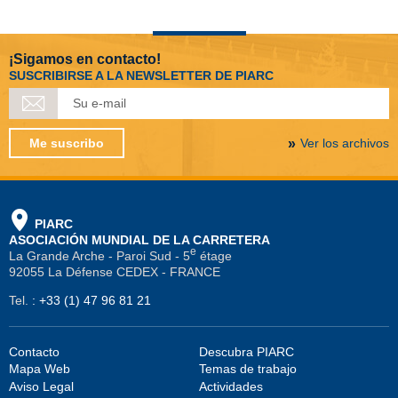
¡Sigamos en contacto!
SUSCRIBIRSE A LA NEWSLETTER DE PIARC
Me suscribo
Ver los archivos
PIARC
ASOCIACIÓN MUNDIAL DE LA CARRETERA
e
La Grande Arche - Paroi Sud - 5
étage
92055 La Défense CEDEX - FRANCE
Tel.
:
+33 (1) 47 96 81 21
Contacto
Descubra PIARC
Mapa Web
Temas de trabajo
Aviso Legal
Actividades