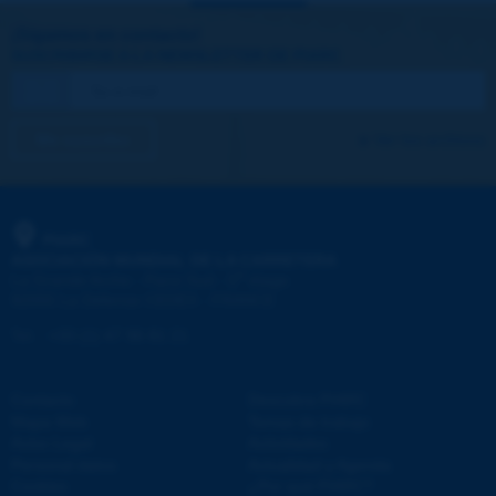
¡Sigamos en contacto!
SUSCRIBIRSE A LA NEWSLETTER DE PIARC
Me suscribo
Ver los archivos
PIARC
ASOCIACIÓN MUNDIAL DE LA CARRETERA
e
La Grande Arche - Paroi Sud - 5
étage
92055 La Défense CEDEX - FRANCE
Tel.
:
+33 (1) 47 96 81 21
Contacto
Descubra PIARC
Mapa Web
Temas de trabajo
Aviso Legal
Actividades
Personal datos
Actualidad y Agenda
Cookies
¿Por qué PIARC?