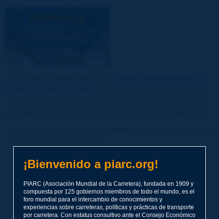
Organizado en colaboración con el
Comité Técnico de PIARC 2.1
"Movilidad en áreas urbanas"
, este seminario permitirá a expertos
internacionales presentar diversas experiencias, estudios de casos
y mejores prácticas relacionadas con los cuatro temas principales
estudiados dentro del Comité Técnico durante el ciclo 2020-2023:
Evaluación de proyectos de movilidad vial en áreas urbanas y su
impacto en el medio ambiente
Análisis de accesibilidad y uso del suelo en la planificación de la
movilidad urbana
¡Bienvenido a piarc.org!
Estudios de auditoría vial en curso en las fases previas del
proyecto y las fases finales con los resultados obtenidos
PIARC (Asociación Mundial de la Carretera), fundada en 1909 y
compuesta por 125 gobiernos miembros de todo el mundo, es el
Sistemas inteligentes en el control del tráfico urbano y ejemplos
foro mundial para el intercambio de conocimientos y
de buenas prácticas en la optimización de la movilidad.
experiencias sobre carreteras, políticas y prácticas de transporte
por carretera. Con estatus consultivo ante el Consejo Económico