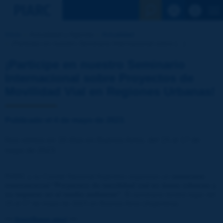
Ver la busqu
Inicio
Actualidad y Agenda
Actualidad
¡Participe en nuestro Seminario Internacional sobre [...]
¡Participe en nuestro Seminario
Internacional sobre Proyectos de
Movilidad Vial en Regiones Urbanas!
Publicado el 4 de mayo de 2023.
Nos vemos en 10 días en Buenos Aires, del 15 al 17 de
mayo de 2023.
PIARC y su Comité Nacional Argentino organizan un
seminario
internacional "Proyectos de movilidad vial en áreas urbanas y
su impacto en el medio ambiente"
. El seminario tendrá lugar del
15 al 17 de mayo de 2023 en Buenos Aires (Argentina).
>>
Inscríbase aquí
<<