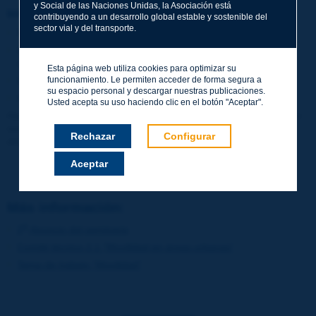
y Social de las Naciones Unidas, la Asociación está
Información práctica
contribuyendo a un desarrollo global estable y sostenible del
sector vial y del transporte.
Fechas:
del 15 al 17 de mayo de 2023
Sede:
Hotel NH Collection Centro Histórico, Buenos Aires
(Argentina)
Esta página web utiliza cookies para optimizar su
funcionamiento. Le permiten acceder de forma segura a
Idiomas:
Inglés y español, con traducción simultánea
su espacio personal y descargar nuestras publicaciones.
Inscripción:
haga click aquí
Usted acepta su uso haciendo clic en el botón "Aceptar".
Haciendo click sobre
este anuncio
, encontrará toda la información
necesaria sobre el programa, tarifas de inscripción, opciones de
Rechazar
Configurar
alojamiento, cómo llegar al seminario, etc.
Aceptar
Más información:
o
2
Anuncio del seminario
Comité técnico 2.1 "Movilidad en áreas urbanas"
Tema de trabajo "Movilidad"