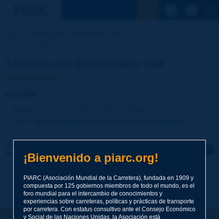
Ver la busqu
Inicio
Actividades
Diccionario Vial
Término del Diccionario | sondar
Término del Diccionario Vial
sondar
Idioma
: Diccionario Vial de PIARC / Español
Tema
:
Medio ambiente
Protección del medio ambiente
Haga clic para dejar un comentario sobre este
término
¡Bienvenido a piarc.org!
Tema
*
PIARC (Asociación Mundial de la Carretera), fundada en 1909 y
compuesta por 125 gobiernos miembros de todo el mundo, es el
foro mundial para el intercambio de conocimientos y
experiencias sobre carreteras, políticas y prácticas de transporte
por carretera. Con estatus consultivo ante el Consejo Económico
Apellidos
*
y Social de las Naciones Unidas, la Asociación está