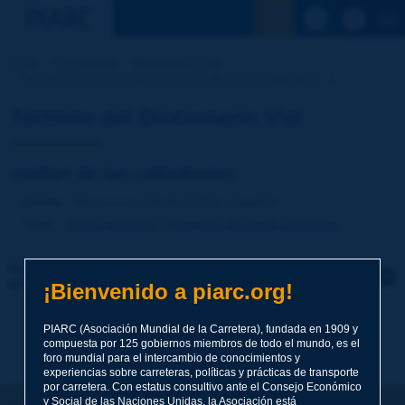
Ver la busqu
Inicio
Actividades
Diccionario Vial
Término del Diccionario | confort de los colindantes [...]
Término del Diccionario Vial
confort de los colindantes
Idioma
: Diccionario Vial de PIARC / Español
Tema
:
Medio ambiente
Protección del medio ambiente
Haga clic para dejar un comentario sobre este
término
¡Bienvenido a piarc.org!
Tema
*
PIARC (Asociación Mundial de la Carretera), fundada en 1909 y
compuesta por 125 gobiernos miembros de todo el mundo, es el
foro mundial para el intercambio de conocimientos y
experiencias sobre carreteras, políticas y prácticas de transporte
por carretera. Con estatus consultivo ante el Consejo Económico
Apellidos
*
y Social de las Naciones Unidas, la Asociación está