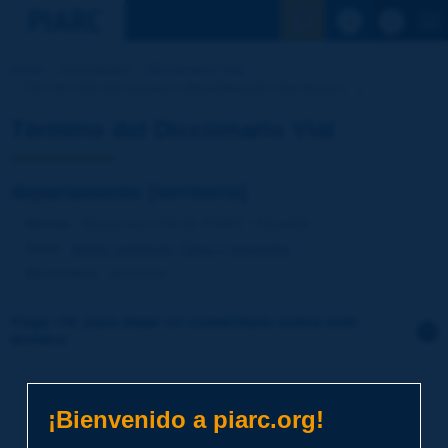
Ver la busqu
Inicio
Actividades
Diccionario Vial
Término del Diccionario | departamento [territorio] [...]
Término del Diccionario Vial
departamento [territorio]
Idioma
: Diccionario Vial de PIARC / Español
Tema
:
Medio ambiente
Clima y geografía
Sinónimos
:
provincia
Haga clic para dejar un comentario sobre este
término
Tema
*
¡Bienvenido a piarc.org!