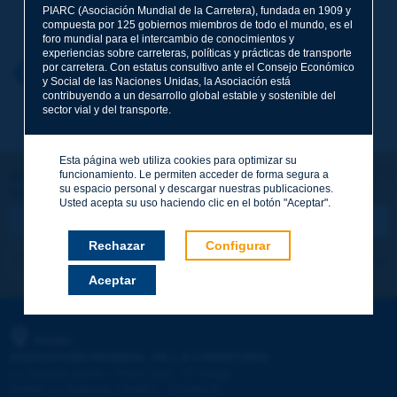
Apellidos
*
PIARC (Asociación Mundial de la Carretera), fundada en 1909 y
compuesta por 125 gobiernos miembros de todo el mundo, es el
foro mundial para el intercambio de conocimientos y
experiencias sobre carreteras, políticas y prácticas de transporte
por carretera. Con estatus consultivo ante el Consejo Económico
Nombre
*
Volver al tema
y Social de las Naciones Unidas, la Asociación está
contribuyendo a un desarrollo global estable y sostenible del
sector vial y del transporte.
Correo electrónico
*
Esta página web utiliza cookies para optimizar su
funcionamiento. Le permiten acceder de forma segura a
¡Sigamos en contacto!
su espacio personal y descargar nuestras publicaciones.
SUSCRIBIRSE A LA NEWSLETTER DE PIARC
Mensaje
*
Usted acepta su uso haciendo clic en el botón "Aceptar".
Rechazar
Configurar
Me suscribo
Ver los archivos
Aceptar
Enviar
PIARC
ASOCIACIÓN MUNDIAL DE LA CARRETERA
e
La Grande Arche - Paroi Sud - 5
étage
92055 La Défense CEDEX - FRANCE