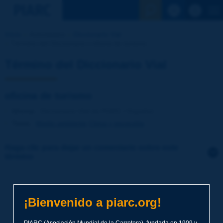
Ver la busqu
Inicio
Actividades
Diccionario Vial
Término del Diccionario | oficina de turismo
Término del Diccionario Vial
oficina de turismo
Idioma
: Diccionario Vial de PIARC / Español
Tema
:
Medio ambiente
Clima y geografía
Haga clic para dejar un comentario sobre este
término
Tema
*
¡Bienvenido a piarc.org!
Apellidos
*
PIARC (Asociación Mundial de la Carretera), fundada en 1909 y