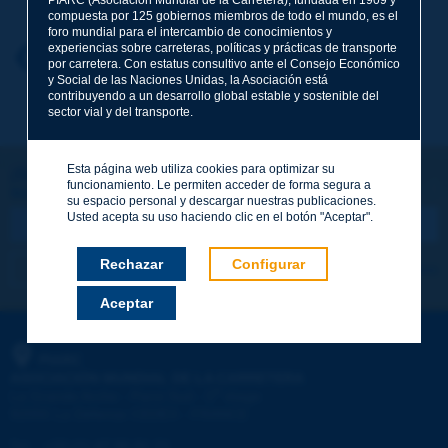
compuesta por 125 gobiernos miembros de todo el mundo, es el
foro mundial para el intercambio de conocimientos y
experiencias sobre carreteras, políticas y prácticas de transporte
Nombre
*
Volver al tema
por carretera. Con estatus consultivo ante el Consejo Económico
y Social de las Naciones Unidas, la Asociación está
contribuyendo a un desarrollo global estable y sostenible del
sector vial y del transporte.
Correo electrónico
*
Esta página web utiliza cookies para optimizar su
¡Sigamos en contacto!
funcionamiento. Le permiten acceder de forma segura a
SUSCRIBIRSE A LA NEWSLETTER DE PIARC
Mensaje
*
su espacio personal y descargar nuestras publicaciones.
Usted acepta su uso haciendo clic en el botón "Aceptar".
Rechazar
Configurar
Me suscribo
Ver los archivos
Aceptar
Enviar
PIARC
ASOCIACIÓN MUNDIAL DE LA CARRETERA
e
La Grande Arche - Paroi Sud - 5
étage
92055 La Défense CEDEX - FRANCE
Tel.
:
+33 (1) 47 96 81 21