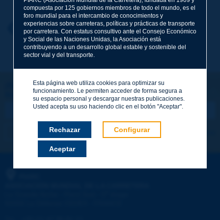
compuesta por 125 gobiernos miembros de todo el mundo, es el
foro mundial para el intercambio de conocimientos y
experiencias sobre carreteras, políticas y prácticas de transporte
Nombre
*
Volver al tema
por carretera. Con estatus consultivo ante el Consejo Económico
y Social de las Naciones Unidas, la Asociación está
contribuyendo a un desarrollo global estable y sostenible del
sector vial y del transporte.
Correo electrónico
*
Esta página web utiliza cookies para optimizar su
¡Sigamos en contacto!
funcionamiento. Le permiten acceder de forma segura a
SUSCRIBIRSE A LA NEWSLETTER DE PIARC
Mensaje
*
su espacio personal y descargar nuestras publicaciones.
Usted acepta su uso haciendo clic en el botón "Aceptar".
Rechazar
Configurar
Me suscribo
Ver los archivos
Aceptar
Enviar
PIARC
ASOCIACIÓN MUNDIAL DE LA CARRETERA
e
La Grande Arche - Paroi Sud - 5
étage
92055 La Défense CEDEX - FRANCE
Tel.
:
+33 (1) 47 96 81 21