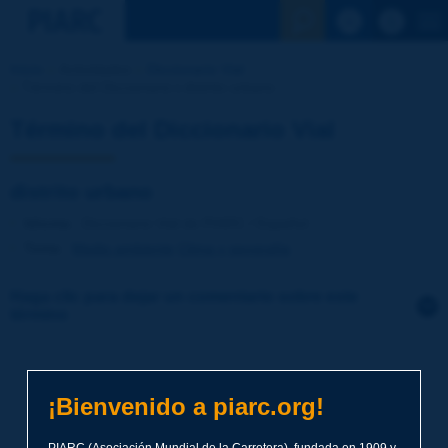
Ver la busqu
Inicio
Actividades
Diccionario Vial
Término del Diccionario | distrito urbano
Término del Diccionario Vial
distrito urbano
Idioma
: Diccionario Vial de PIARC / Español
Tema
:
Medio ambiente
Clima y geografía
Haga clic para dejar un comentario sobre este
término
Tema
*
¡Bienvenido a piarc.org!
Apellidos
*
PIARC (Asociación Mundial de la Carretera), fundada en 1909 y