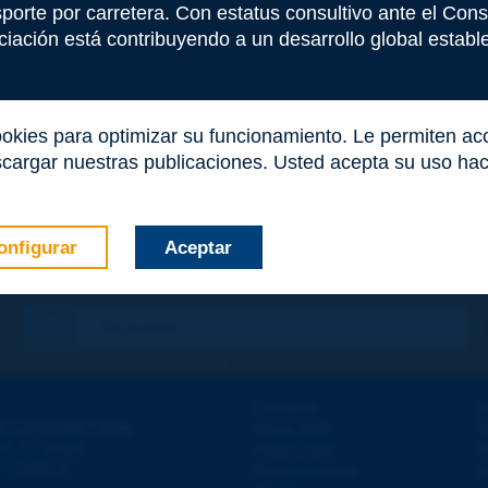
nsporte por carretera. Con estatus consultivo ante el Co
iación está contribuyendo a un desarrollo global estable 
ookies para optimizar su funcionamiento. Le permiten a
cargar nuestras publicaciones. Usted acepta su uso haci
onfigurar
Aceptar
co
*
Contacto
D
E LA CARRETERA
Mapa Web
T
e
d - 5
étage
Aviso Legal
A
 - FRANCE
Personal datos
A