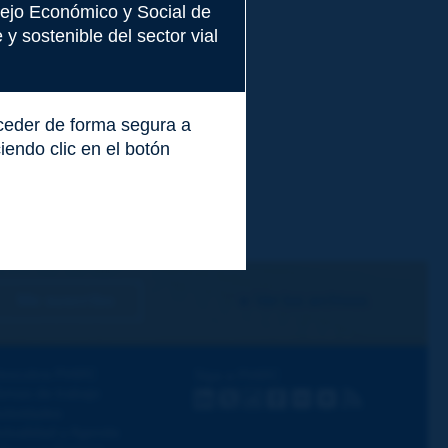
nsejo Económico y Social de
y sostenible del sector vial
cceder de forma segura a
endo clic en el botón
Me suscribo
Ver los archivos
escubra PIARC
Siga a PIARC
emas de trabajo
LinkedIn
X
Instagram
Facebook
Flickr
Youtube
RSS
ctividades
ctualidad y Agenda