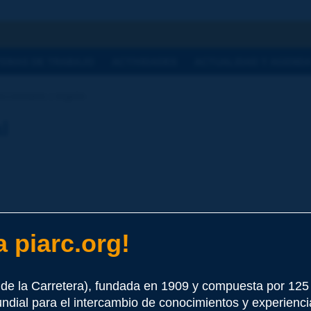
a
TEMAS DE TRABAJO
ACTIVIDADES
ACTUALIDAD Y AGEND
ccionario | región
l
 piarc.org!
e este término
de la Carretera), fundada en 1909 y compuesta por 12
undial para el intercambio de conocimientos y experienci