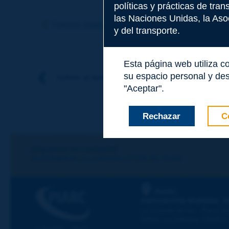
políticas y prácticas de tra
Tema
*
las Naciones Unidas, la Asoc
Término anterior
Término siguiente
y del transporte.
Apellidos
*
Esta página web utiliza c
su espacio personal y des
Volver al tema
"Aceptar".
Nombre
*
Rechazar
C
Correo electróni
¡Sigamos en contacto!
SUSCRIBIRSE A LA NEWSLETTER DE PIARC
Mensaje
*
PIARC
ASOCIACIÓN MUNDIAL D
La Grande Arche - Paroi Su
92055 La Défense CEDEX