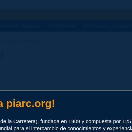
a
TEMAS DE TRABAJO
ACTIVIDADES
ACTUALIDAD Y AGEND
ccionario | provincia
l
 piarc.org!
e este término
de la Carretera), fundada en 1909 y compuesta por 12
undial para el intercambio de conocimientos y experienci