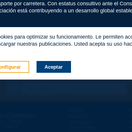
nsporte por carretera. Con estatus consultivo ante el Co
iación está contribuyendo a un desarrollo global estable 
ookies para optimizar su funcionamiento. Le permiten a
cargar nuestras publicaciones. Usted acepta su uso haci
onfigurar
Aceptar
co
*
Contacto
D
E LA CARRETERA
Mapa Web
T
e
d - 5
étage
Aviso Legal
A
 - FRANCE
Personal datos
A