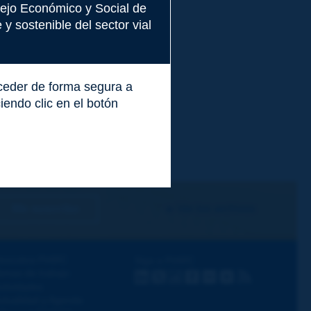
nsejo Económico y Social de
y sostenible del sector vial
cceder de forma segura a
endo clic en el botón
Me suscribo
Ver los archivos
escubra PIARC
Siga a PIARC
emas de trabajo
LinkedIn
X
Instagram
Facebook
Flickr
Youtube
RSS
ctividades
ctualidad y Agenda