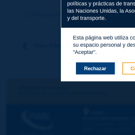
políticas y prácticas de tra
Tema
*
las Naciones Unidas, la Asoc
Término anterior
Término siguiente
y del transporte.
Apellidos
*
Esta página web utiliza c
su espacio personal y des
Volver al tema
"Aceptar".
Nombre
*
Rechazar
C
Correo electróni
¡Sigamos en contacto!
SUSCRIBIRSE A LA NEWSLETTER DE PIARC
Mensaje
*
PIARC
ASOCIACIÓN MUNDIAL D
La Grande Arche - Paroi Su
92055 La Défense CEDEX