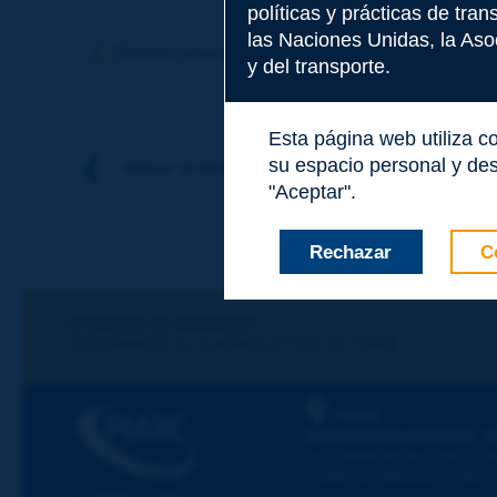
políticas y prácticas de tra
Tema
*
las Naciones Unidas, la Asoc
Término anterior
Término siguiente
y del transporte.
Apellidos
*
Esta página web utiliza c
su espacio personal y des
Volver al tema
"Aceptar".
Nombre
*
Rechazar
C
Correo electróni
¡Sigamos en contacto!
SUSCRIBIRSE A LA NEWSLETTER DE PIARC
Mensaje
*
PIARC
ASOCIACIÓN MUNDIAL D
La Grande Arche - Paroi Su
92055 La Défense CEDEX