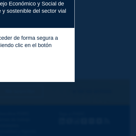
nsejo Económico y Social de
y sostenible del sector vial
cceder de forma segura a
endo clic en el botón
Me suscribo
Ver los archivos
escubra PIARC
Siga a PIARC
emas de trabajo
LinkedIn
X
Instagram
Facebook
Flickr
Youtube
RSS
ctividades
ctualidad y Agenda