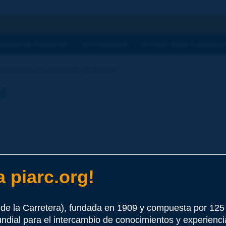
a
TEMAS DE TRABAJO
ACTIVIDADES
ACTUALIDAD Y AGEND
ccionario | buzamiento [estratos]
l
 piarc.org!
e este término
de la Carretera), fundada en 1909 y compuesta por 12
undial para el intercambio de conocimientos y experienci