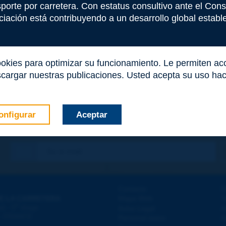
nsporte por carretera. Con estatus consultivo ante el Co
iación está contribuyendo a un desarrollo global estable 
ookies para optimizar su funcionamiento. Le permiten a
cargar nuestras publicaciones. Usted acepta su uso haci
onfigurar
Aceptar
co
*
Contacto
D
E LA CARRETERA
Mapa Web
T
e
d - 5
étage
Aviso Legal
A
 - FRANCE
Personal datos
A