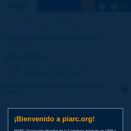
Ver la busqu
Inicio
Actividades
Diccionario Vial
Término del Diccionario | clima templado
Término del Diccionario Vial
clima templado
Idioma
: Diccionario Vial de PIARC / Español
Tema
:
Medio ambiente
Clima y geografía
Haga clic para dejar un comentario sobre este
término
Tema
*
¡Bienvenido a piarc.org!
Apellidos
*
PIARC (Asociación Mundial de la Carretera), fundada en 1909 y