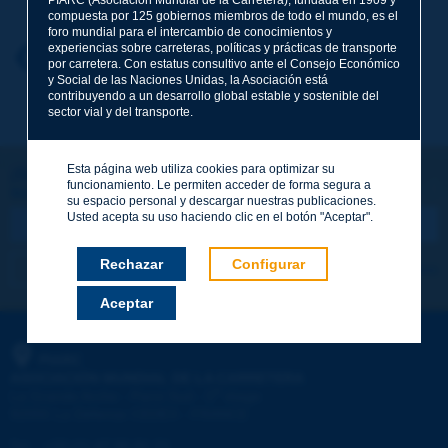
compuesta por 125 gobiernos miembros de todo el mundo, es el
foro mundial para el intercambio de conocimientos y
experiencias sobre carreteras, políticas y prácticas de transporte
Nombre
*
Volver al tema
por carretera. Con estatus consultivo ante el Consejo Económico
y Social de las Naciones Unidas, la Asociación está
contribuyendo a un desarrollo global estable y sostenible del
sector vial y del transporte.
Correo electrónico
*
Esta página web utiliza cookies para optimizar su
¡Sigamos en contacto!
funcionamiento. Le permiten acceder de forma segura a
SUSCRIBIRSE A LA NEWSLETTER DE PIARC
Mensaje
*
su espacio personal y descargar nuestras publicaciones.
Usted acepta su uso haciendo clic en el botón "Aceptar".
Rechazar
Configurar
Me suscribo
Ver los archivos
Aceptar
Enviar
PIARC
ASOCIACIÓN MUNDIAL DE LA CARRETERA
e
La Grande Arche - Paroi Sud - 5
étage
92055 La Défense CEDEX - FRANCE
Tel.
:
+33 (1) 47 96 81 21