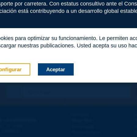
nsporte por carretera. Con estatus consultivo ante el Co
iación está contribuyendo a un desarrollo global estable 
ookies para optimizar su funcionamiento. Le permiten a
cargar nuestras publicaciones. Usted acepta su uso haci
onfigurar
Aceptar
co
*
Contacto
D
E LA CARRETERA
Mapa Web
T
e
d - 5
étage
Aviso Legal
A
 - FRANCE
Personal datos
A