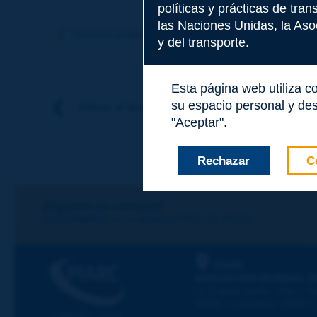
políticas y prácticas de tra
Tema
*
las Naciones Unidas, la Asoc
Término anterior
Término siguiente
y del transporte.
Apellidos
*
Esta página web utiliza c
su espacio personal y des
Volver al tema
"Aceptar".
Nombre
*
Rechazar
C
Correo electróni
¡Sigamos en contacto!
SUSCRIBIRSE A LA NEWSLETTER DE PIARC
Mensaje
*
PIARC
ASOCIACIÓN MUNDIAL D
La Grande Arche - Paroi Su
92055 La Défense CEDEX