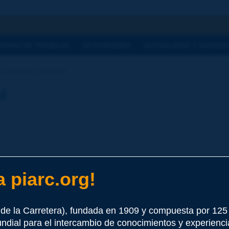
a
TEMAS DE TRABAJO
ACTIVIDADES
ACTUALIDAD Y AGEND
ccionario | piscina
l
 piarc.org!
e este término
de la Carretera), fundada en 1909 y compuesta por 12
undial para el intercambio de conocimientos y experienci