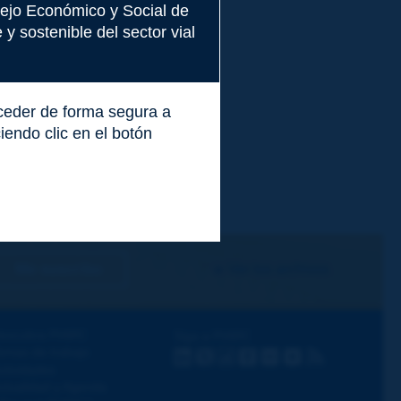
nsejo Económico y Social de
y sostenible del sector vial
cceder de forma segura a
endo clic en el botón
Me suscribo
Ver los archivos
escubra PIARC
Siga a PIARC
emas de trabajo
LinkedIn
X
Instagram
Facebook
Flickr
Youtube
RSS
ctividades
ctualidad y Agenda