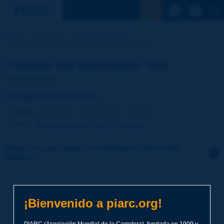
Ver la busqu
Inicio
Actividades
Diccionario Vial
Término del Diccionario | complejo deportivo
Término del Diccionario Vial
complejo deportivo
Idioma
: Diccionario Vial de PIARC / Español
Tema
:
Medio ambiente
Clima y geografía
Haga clic para dejar un comentario sobre este
término
Tema
*
¡Bienvenido a piarc.org!
Apellidos
*
PIARC (Asociación Mundial de la Carretera), fundada en 1909 y