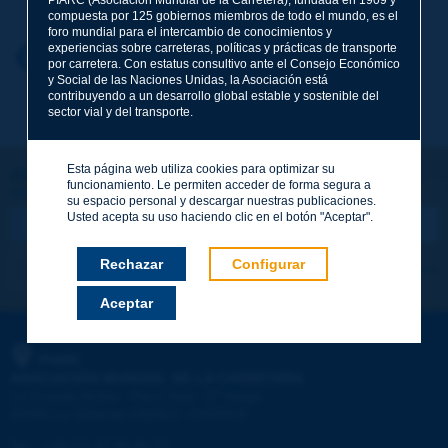
compuesta por 125 gobiernos miembros de todo el mundo, es el
foro mundial para el intercambio de conocimientos y
experiencias sobre carreteras, políticas y prácticas de transporte
Nombre
*
Volver al tema
por carretera. Con estatus consultivo ante el Consejo Económico
y Social de las Naciones Unidas, la Asociación está
contribuyendo a un desarrollo global estable y sostenible del
sector vial y del transporte.
Correo electrónico
*
Esta página web utiliza cookies para optimizar su
¡Sigamos en contacto!
funcionamiento. Le permiten acceder de forma segura a
SUSCRIBIRSE A LA NEWSLETTER DE PIARC
Mensaje
*
su espacio personal y descargar nuestras publicaciones.
Usted acepta su uso haciendo clic en el botón "Aceptar".
Rechazar
Configurar
Me suscribo
Ver los archivos
Aceptar
Enviar
PIARC
ASOCIACIÓN MUNDIAL DE LA CARRETERA
e
La Grande Arche - Paroi Sud - 5
étage
92055 La Défense CEDEX - FRANCE
Tel.
:
+33 (1) 47 96 81 21