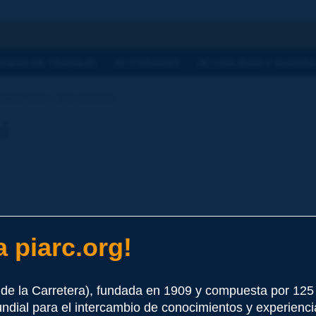
a
TEMAS DE TRABAJO
ACTIVIDADES
ACTUALIDAD Y AGEND
ccionario | año bisiesto
l
 piarc.org!
e este término
de la Carretera), fundada en 1909 y compuesta por 12
undial para el intercambio de conocimientos y experienci