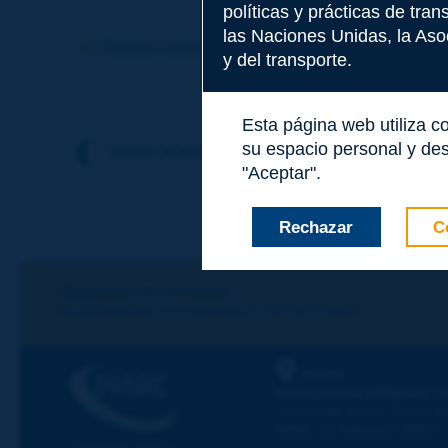
políticas y prácticas de tra
Tema
*
las Naciones Unidas, la Asoc
Término anterior
Término siguiente
y del transporte.
Apellidos
*
Esta página web utiliza c
su espacio personal y des
Volver al tema
"Aceptar".
Nombre
*
Rechazar
C
Correo electróni
¡Sigamos en contacto!
SUSCRIBIRSE A LA NEWSLETTER DE PIARC
Mensaje
*
PIARC
ASOCIACIÓN MUNDIAL D
La Grande Arche - Paroi Su
92055 La Défense CEDEX