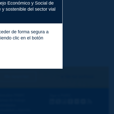
nsejo Económico y Social de
y sostenible del sector vial
cceder de forma segura a
endo clic en el botón
Me suscribo
Ver los archivos
escubra PIARC
Siga a PIARC
emas de trabajo
LinkedIn
X
Instagram
Facebook
Flickr
Youtube
RSS
ctividades
ctualidad y Agenda