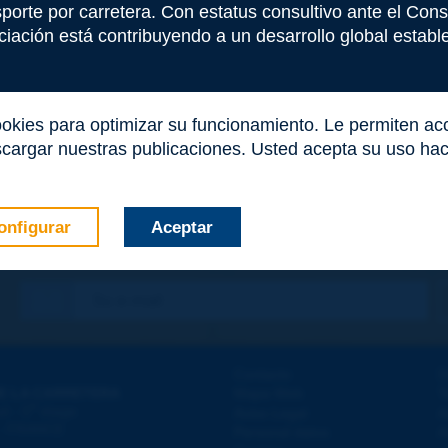
nsporte por carretera. Con estatus consultivo ante el Co
iación está contribuyendo a un desarrollo global estable 
ookies para optimizar su funcionamiento. Le permiten a
cargar nuestras publicaciones. Usted acepta su uso haci
onfigurar
Aceptar
co
*
Contacto
D
E LA CARRETERA
Mapa Web
T
e
d - 5
étage
Aviso Legal
A
 - FRANCE
Personal datos
A