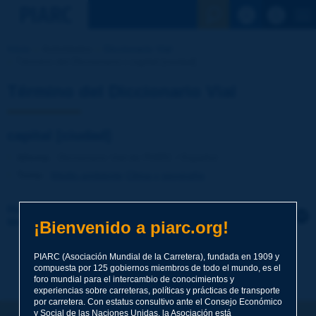
Ver la busqu
Inicio
Actividades
Diccionario Vial
Término del Diccionario | capital [ciudad]
Término del Diccionario Vial
capital [ciudad]
Idioma
: Diccionario Vial de PIARC / Español
Tema
:
Medio ambiente
Clima y geografía
Haga clic para dejar un comentario sobre este
término
¡Bienvenido a piarc.org!
Tema
*
PIARC (Asociación Mundial de la Carretera), fundada en 1909 y
compuesta por 125 gobiernos miembros de todo el mundo, es el
foro mundial para el intercambio de conocimientos y
experiencias sobre carreteras, políticas y prácticas de transporte
por carretera. Con estatus consultivo ante el Consejo Económico
Apellidos
*
y Social de las Naciones Unidas, la Asociación está