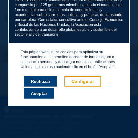
compuesta por 125 gobiernos miembros de todo el mundo, es el
foro mundial para el intercambio de conocimientos y
experiencias sobre carreteras, políticas y prácticas de transporte
Nombre
*
Volver al tema
por carretera. Con estatus consultivo ante el Consejo Económico
y Social de las Naciones Unidas, la Asociación está
contribuyendo a un desarrollo global estable y sostenible del
sector vial y del transporte.
Correo electrónico
*
Esta página web utiliza cookies para optimizar su
¡Sigamos en contacto!
funcionamiento. Le permiten acceder de forma segura a
SUSCRIBIRSE A LA NEWSLETTER DE PIARC
Mensaje
*
su espacio personal y descargar nuestras publicaciones.
Usted acepta su uso haciendo clic en el botón "Aceptar".
Rechazar
Configurar
Me suscribo
Ver los archivos
Aceptar
Enviar
PIARC
ASOCIACIÓN MUNDIAL DE LA CARRETERA
e
La Grande Arche - Paroi Sud - 5
étage
92055 La Défense CEDEX - FRANCE
Tel.
:
+33 (1) 47 96 81 21