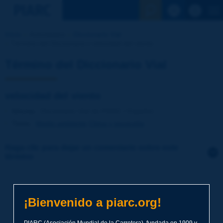
Ver la busqu
Inicio
Actividades
Diccionario Vial
Término del Diccionario | velocidad del viento
Término del Diccionario Vial
velocidad del viento
Idioma
: Diccionario Vial de PIARC / Español
Tema
:
Medio ambiente
Clima y geografía
Haga clic para dejar un comentario sobre este
término
Tema
*
¡Bienvenido a piarc.org!
Apellidos
*
PIARC (Asociación Mundial de la Carretera), fundada en 1909 y