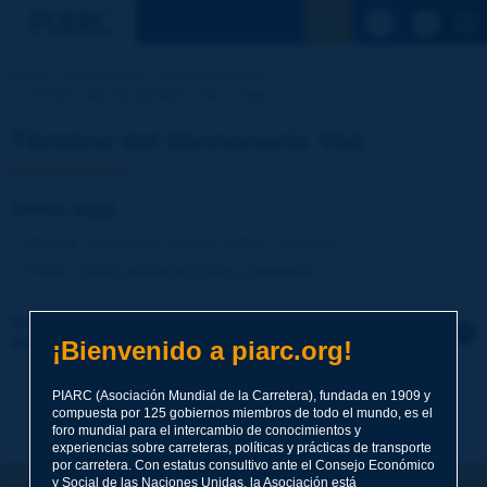
Ver la busqu
Inicio
Actividades
Diccionario Vial
Término del Diccionario | tierra baja
Término del Diccionario Vial
tierra baja
Idioma
: Diccionario Vial de PIARC / Español
Tema
:
Medio ambiente
Clima y geografía
Haga clic para dejar un comentario sobre este
término
¡Bienvenido a piarc.org!
Tema
*
PIARC (Asociación Mundial de la Carretera), fundada en 1909 y
compuesta por 125 gobiernos miembros de todo el mundo, es el
foro mundial para el intercambio de conocimientos y
experiencias sobre carreteras, políticas y prácticas de transporte
por carretera. Con estatus consultivo ante el Consejo Económico
Apellidos
*
y Social de las Naciones Unidas, la Asociación está