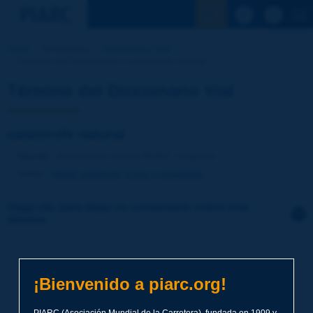
Ver la busqu
Inicio
Actividades
Diccionario Vial
Término del Diccionario | catástrofe natural
Término del Diccionario Vial
catástrofe natural
Idioma
: Diccionario Vial de PIARC / Español
Tema
:
Medio ambiente
Clima y geografía
Haga clic para dejar un comentario sobre este
término
Tema
*
¡Bienvenido a piarc.org!
Apellidos
*
PIARC (Asociación Mundial de la Carretera), fundada en 1909 y