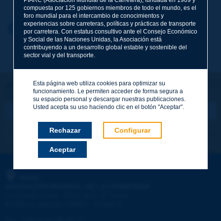
compuesta por 125 gobiernos miembros de todo el mundo, es el
foro mundial para el intercambio de conocimientos y
experiencias sobre carreteras, políticas y prácticas de transporte
Nombre
*
Volver al tema
por carretera. Con estatus consultivo ante el Consejo Económico
y Social de las Naciones Unidas, la Asociación está
contribuyendo a un desarrollo global estable y sostenible del
sector vial y del transporte.
Correo electrónico
*
Esta página web utiliza cookies para optimizar su
¡Sigamos en contacto!
funcionamiento. Le permiten acceder de forma segura a
SUSCRIBIRSE A LA NEWSLETTER DE PIARC
Mensaje
*
su espacio personal y descargar nuestras publicaciones.
Usted acepta su uso haciendo clic en el botón "Aceptar".
Rechazar
Configurar
Me suscribo
Ver los archivos
Aceptar
Enviar
PIARC
ASOCIACIÓN MUNDIAL DE LA CARRETERA
e
La Grande Arche - Paroi Sud - 5
étage
92055 La Défense CEDEX - FRANCE
Tel.
:
+33 (1) 47 96 81 21