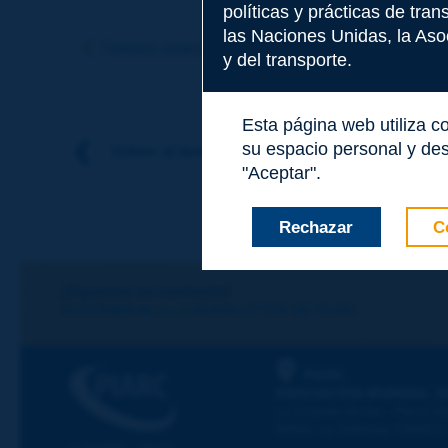
políticas y prácticas de tra
Tema
*
las Naciones Unidas, la Asoc
Término anterior
Término siguiente
y del transporte.
Apellidos
*
Esta página web utiliza c
su espacio personal y des
Volver al tema
"Aceptar".
Nombre
*
Rechazar
C
Correo electróni
¡Sigamos en contacto!
SUSCRIBIRSE A LA NEWSLETTER DE PIARC
Mensaje
*
PIARC
ASOCIACIÓN MUNDIAL D
La Grande Arche - Paroi Su
92055 La Défense CEDEX