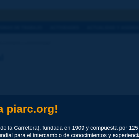
a
TEMAS DE TRABAJO
ACTIVIDADES
ACTUALIDAD Y AGEND
ccionario | universidad
l
 piarc.org!
e este término
de la Carretera), fundada en 1909 y compuesta por 12
undial para el intercambio de conocimientos y experienci