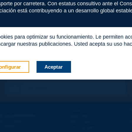
nsporte por carretera. Con estatus consultivo ante el Co
iación está contribuyendo a un desarrollo global estable 
ookies para optimizar su funcionamiento. Le permiten a
cargar nuestras publicaciones. Usted acepta su uso haci
onfigurar
Aceptar
co
*
Contacto
D
E LA CARRETERA
Mapa Web
T
e
d - 5
étage
Aviso Legal
A
 - FRANCE
Personal datos
A