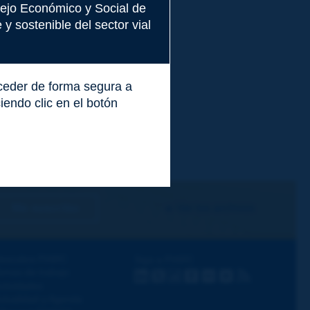
nsejo Económico y Social de
y sostenible del sector vial
cceder de forma segura a
endo clic en el botón
Me suscribo
Ver los archivos
escubra PIARC
Siga a PIARC
emas de trabajo
LinkedIn
X
Instagram
Facebook
Flickr
Youtube
RSS
ctividades
ctualidad y Agenda