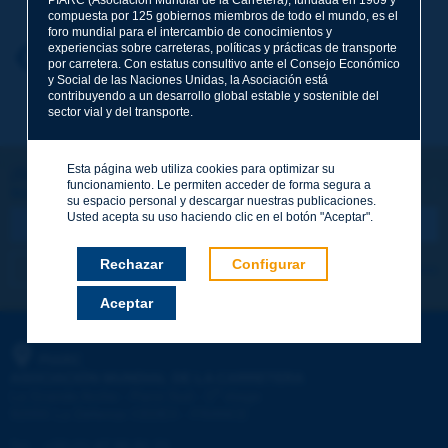
compuesta por 125 gobiernos miembros de todo el mundo, es el
foro mundial para el intercambio de conocimientos y
experiencias sobre carreteras, políticas y prácticas de transporte
Nombre
*
Volver al tema
por carretera. Con estatus consultivo ante el Consejo Económico
y Social de las Naciones Unidas, la Asociación está
contribuyendo a un desarrollo global estable y sostenible del
sector vial y del transporte.
Correo electrónico
*
Esta página web utiliza cookies para optimizar su
¡Sigamos en contacto!
funcionamiento. Le permiten acceder de forma segura a
SUSCRIBIRSE A LA NEWSLETTER DE PIARC
Mensaje
*
su espacio personal y descargar nuestras publicaciones.
Usted acepta su uso haciendo clic en el botón "Aceptar".
Rechazar
Configurar
Me suscribo
Ver los archivos
Aceptar
Enviar
PIARC
ASOCIACIÓN MUNDIAL DE LA CARRETERA
e
La Grande Arche - Paroi Sud - 5
étage
92055 La Défense CEDEX - FRANCE
Tel.
:
+33 (1) 47 96 81 21