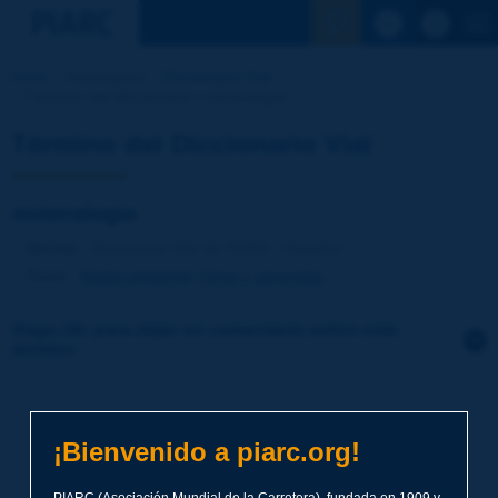
Ver la busqu
Inicio
Actividades
Diccionario Vial
Término del Diccionario | mineralogía
Término del Diccionario Vial
mineralogía
Idioma
: Diccionario Vial de PIARC / Español
Tema
:
Medio ambiente
Clima y geografía
Haga clic para dejar un comentario sobre este
término
Tema
*
¡Bienvenido a piarc.org!
Apellidos
*
PIARC (Asociación Mundial de la Carretera), fundada en 1909 y