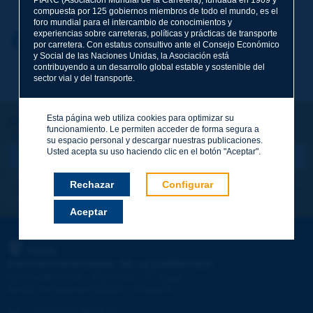
compuesta por 125 gobiernos miembros de todo el mundo, es el
foro mundial para el intercambio de conocimientos y
experiencias sobre carreteras, políticas y prácticas de transporte
Nombre
*
Volver al tema
por carretera. Con estatus consultivo ante el Consejo Económico
y Social de las Naciones Unidas, la Asociación está
contribuyendo a un desarrollo global estable y sostenible del
sector vial y del transporte.
Correo electrónico
*
Esta página web utiliza cookies para optimizar su
¡Sigamos en contacto!
funcionamiento. Le permiten acceder de forma segura a
SUSCRIBIRSE A LA NEWSLETTER DE PIARC
Mensaje
*
su espacio personal y descargar nuestras publicaciones.
Usted acepta su uso haciendo clic en el botón "Aceptar".
Rechazar
Configurar
Me suscribo
Ver los archivos
Aceptar
Enviar
PIARC
ASOCIACIÓN MUNDIAL DE LA CARRETERA
e
La Grande Arche - Paroi Sud - 5
étage
92055 La Défense CEDEX - FRANCE
Tel.
:
+33 (1) 47 96 81 21