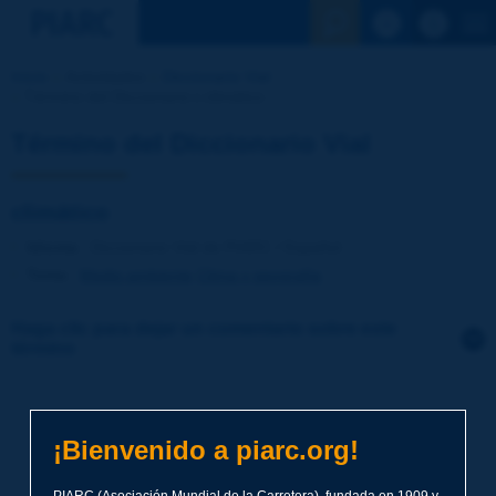
Ver la busqu
Inicio
Actividades
Diccionario Vial
Término del Diccionario | climático
Término del Diccionario Vial
climático
Idioma
: Diccionario Vial de PIARC / Español
Tema
:
Medio ambiente
Clima y geografía
Haga clic para dejar un comentario sobre este
término
Tema
*
¡Bienvenido a piarc.org!
Apellidos
*
PIARC (Asociación Mundial de la Carretera), fundada en 1909 y