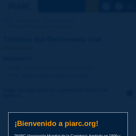
Ver la busqu
Inicio
Actividades
Diccionario Vial
Término del Diccionario | helipuerto
Término del Diccionario Vial
helipuerto
Idioma
: Diccionario Vial de PIARC / Español
Tema
:
Medio ambiente
Clima y geografía
Haga clic para dejar un comentario sobre este
término
Tema
*
¡Bienvenido a piarc.org!
Apellidos
*
PIARC (Asociación Mundial de la Carretera), fundada en 1909 y