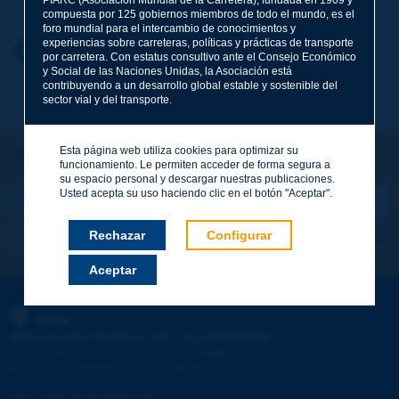
compuesta por 125 gobiernos miembros de todo el mundo, es el
foro mundial para el intercambio de conocimientos y
experiencias sobre carreteras, políticas y prácticas de transporte
Nombre
*
Volver al tema
por carretera. Con estatus consultivo ante el Consejo Económico
y Social de las Naciones Unidas, la Asociación está
contribuyendo a un desarrollo global estable y sostenible del
sector vial y del transporte.
Correo electrónico
*
Esta página web utiliza cookies para optimizar su
¡Sigamos en contacto!
funcionamiento. Le permiten acceder de forma segura a
SUSCRIBIRSE A LA NEWSLETTER DE PIARC
Mensaje
*
su espacio personal y descargar nuestras publicaciones.
Usted acepta su uso haciendo clic en el botón "Aceptar".
Rechazar
Configurar
Me suscribo
Ver los archivos
Aceptar
Enviar
PIARC
ASOCIACIÓN MUNDIAL DE LA CARRETERA
e
La Grande Arche - Paroi Sud - 5
étage
92055 La Défense CEDEX - FRANCE
Tel.
:
+33 (1) 47 96 81 21