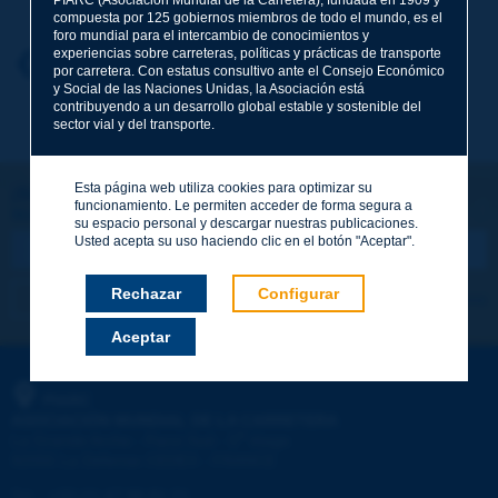
compuesta por 125 gobiernos miembros de todo el mundo, es el
foro mundial para el intercambio de conocimientos y
experiencias sobre carreteras, políticas y prácticas de transporte
Nombre
*
Volver al tema
por carretera. Con estatus consultivo ante el Consejo Económico
y Social de las Naciones Unidas, la Asociación está
contribuyendo a un desarrollo global estable y sostenible del
sector vial y del transporte.
Correo electrónico
*
Esta página web utiliza cookies para optimizar su
¡Sigamos en contacto!
funcionamiento. Le permiten acceder de forma segura a
SUSCRIBIRSE A LA NEWSLETTER DE PIARC
Mensaje
*
su espacio personal y descargar nuestras publicaciones.
Usted acepta su uso haciendo clic en el botón "Aceptar".
Rechazar
Configurar
Me suscribo
Ver los archivos
Aceptar
Enviar
PIARC
ASOCIACIÓN MUNDIAL DE LA CARRETERA
e
La Grande Arche - Paroi Sud - 5
étage
92055 La Défense CEDEX - FRANCE
Tel.
:
+33 (1) 47 96 81 21