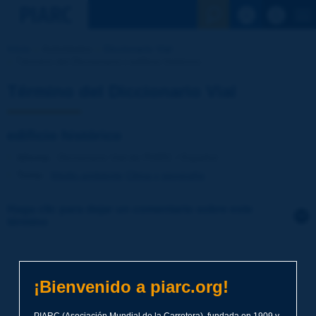
Ver la busqu
Inicio
Actividades
Diccionario Vial
Término del Diccionario | edificio histórico
Término del Diccionario Vial
edificio histórico
Idioma
: Diccionario Vial de PIARC / Español
Tema
:
Medio ambiente
Clima y geografía
Haga clic para dejar un comentario sobre este
término
Tema
*
¡Bienvenido a piarc.org!
Apellidos
*
PIARC (Asociación Mundial de la Carretera), fundada en 1909 y