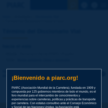
Ver la busqu
Inicio
Actividades
Diccionario Vial
Término del Diccionario | hacia el este
Término del Diccionario Vial
hacia el este
Idioma
: Diccionario Vial de PIARC / Español
Tema
:
Medio ambiente
Clima y geografía
Haga clic para dejar un comentario sobre este
término
¡Bienvenido a piarc.org!
Tema
*
PIARC (Asociación Mundial de la Carretera), fundada en 1909 y
compuesta por 125 gobiernos miembros de todo el mundo, es el
foro mundial para el intercambio de conocimientos y
experiencias sobre carreteras, políticas y prácticas de transporte
por carretera. Con estatus consultivo ante el Consejo Económico
Apellidos
*
y Social de las Naciones Unidas, la Asociación está