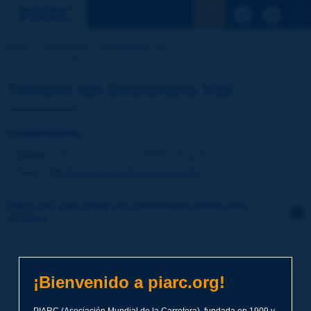
Ver la busqu
Inicio
Actividades
Diccionario Vial
Término del Diccionario | cementerio
Término del Diccionario Vial
cementerio
Idioma
: Diccionario Vial de PIARC / Español
Tema
:
Medio ambiente
Clima y geografía
Haga clic para dejar un comentario sobre este
término
Tema
*
¡Bienvenido a piarc.org!
Apellidos
*
PIARC (Asociación Mundial de la Carretera), fundada en 1909 y