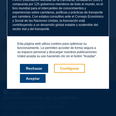
compuesta por 125 gobiernos miembros de todo el mundo, es el
foro mundial para el intercambio de conocimientos y
experiencias sobre carreteras, políticas y prácticas de transporte
Nombre
*
Volver al tema
por carretera. Con estatus consultivo ante el Consejo Económico
y Social de las Naciones Unidas, la Asociación está
contribuyendo a un desarrollo global estable y sostenible del
sector vial y del transporte.
Correo electrónico
*
Esta página web utiliza cookies para optimizar su
¡Sigamos en contacto!
funcionamiento. Le permiten acceder de forma segura a
SUSCRIBIRSE A LA NEWSLETTER DE PIARC
Mensaje
*
su espacio personal y descargar nuestras publicaciones.
Usted acepta su uso haciendo clic en el botón "Aceptar".
Rechazar
Configurar
Me suscribo
Ver los archivos
Aceptar
Enviar
PIARC
ASOCIACIÓN MUNDIAL DE LA CARRETERA
e
La Grande Arche - Paroi Sud - 5
étage
92055 La Défense CEDEX - FRANCE
Tel.
:
+33 (1) 47 96 81 21