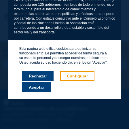
compuesta por 125 gobiernos miembros de todo el mundo, es el
foro mundial para el intercambio de conocimientos y
experiencias sobre carreteras, políticas y prácticas de transporte
Nombre
*
Volver al tema
por carretera. Con estatus consultivo ante el Consejo Económico
y Social de las Naciones Unidas, la Asociación está
contribuyendo a un desarrollo global estable y sostenible del
sector vial y del transporte.
Correo electrónico
*
Esta página web utiliza cookies para optimizar su
¡Sigamos en contacto!
funcionamiento. Le permiten acceder de forma segura a
SUSCRIBIRSE A LA NEWSLETTER DE PIARC
Mensaje
*
su espacio personal y descargar nuestras publicaciones.
Usted acepta su uso haciendo clic en el botón "Aceptar".
Rechazar
Configurar
Me suscribo
Ver los archivos
Aceptar
Enviar
PIARC
ASOCIACIÓN MUNDIAL DE LA CARRETERA
e
La Grande Arche - Paroi Sud - 5
étage
92055 La Défense CEDEX - FRANCE
Tel.
:
+33 (1) 47 96 81 21