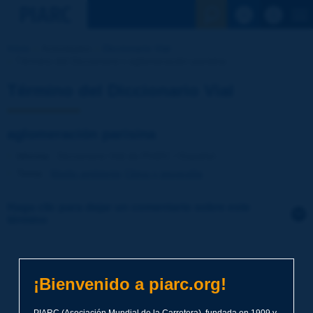
Ver la busqu
Inicio
Actividades
Diccionario Vial
Término del Diccionario | aglomeración parisina
Término del Diccionario Vial
aglomeración parisina
Idioma
: Diccionario Vial de PIARC / Español
Tema
:
Medio ambiente
Clima y geografía
Haga clic para dejar un comentario sobre este
término
Tema
*
¡Bienvenido a piarc.org!
Apellidos
*
PIARC (Asociación Mundial de la Carretera), fundada en 1909 y