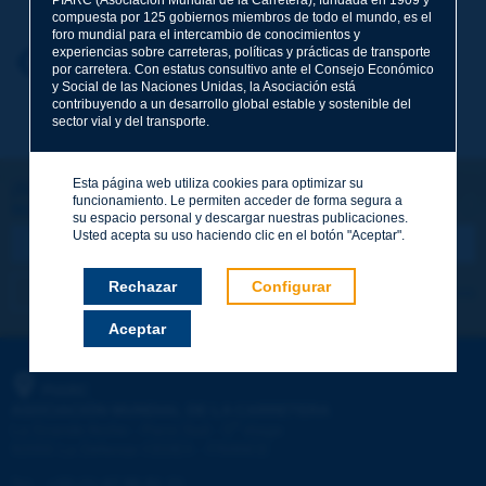
compuesta por 125 gobiernos miembros de todo el mundo, es el
foro mundial para el intercambio de conocimientos y
experiencias sobre carreteras, políticas y prácticas de transporte
Nombre
*
Volver al tema
por carretera. Con estatus consultivo ante el Consejo Económico
y Social de las Naciones Unidas, la Asociación está
contribuyendo a un desarrollo global estable y sostenible del
sector vial y del transporte.
Correo electrónico
*
Esta página web utiliza cookies para optimizar su
¡Sigamos en contacto!
funcionamiento. Le permiten acceder de forma segura a
SUSCRIBIRSE A LA NEWSLETTER DE PIARC
Mensaje
*
su espacio personal y descargar nuestras publicaciones.
Usted acepta su uso haciendo clic en el botón "Aceptar".
Rechazar
Configurar
Me suscribo
Ver los archivos
Aceptar
Enviar
PIARC
ASOCIACIÓN MUNDIAL DE LA CARRETERA
e
La Grande Arche - Paroi Sud - 5
étage
92055 La Défense CEDEX - FRANCE
Tel.
:
+33 (1) 47 96 81 21