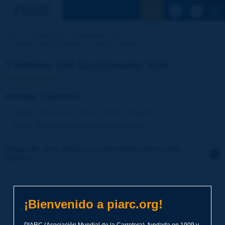
Ver la busqu
Inicio
Actividades
Diccionario Vial
Término del Diccionario | tiempo húmedo
Término del Diccionario Vial
tiempo húmedo
Idioma
: Diccionario Vial de PIARC / Español
Tema
:
Medio ambiente
Clima y geografía
Haga clic para dejar un comentario sobre este
término
Tema
*
¡Bienvenido a piarc.org!
Apellidos
*
PIARC (Asociación Mundial de la Carretera), fundada en 1909 y