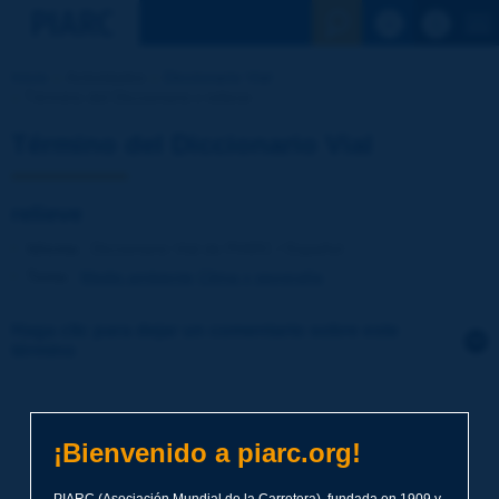
Ver la busqu
Inicio
Actividades
Diccionario Vial
Término del Diccionario | relieve
Término del Diccionario Vial
relieve
Idioma
: Diccionario Vial de PIARC / Español
Tema
:
Medio ambiente
Clima y geografía
Haga clic para dejar un comentario sobre este
término
Tema
*
¡Bienvenido a piarc.org!
Apellidos
*
PIARC (Asociación Mundial de la Carretera), fundada en 1909 y