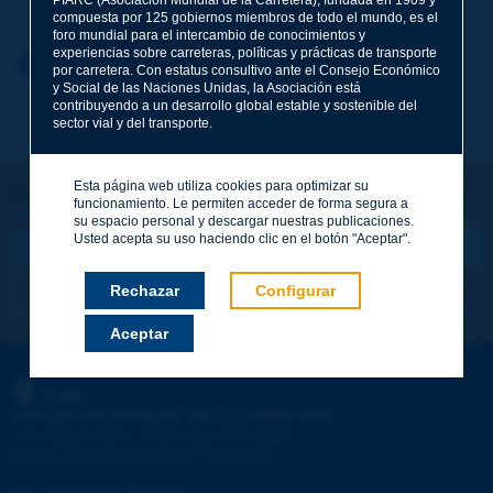
compuesta por 125 gobiernos miembros de todo el mundo, es el
foro mundial para el intercambio de conocimientos y
experiencias sobre carreteras, políticas y prácticas de transporte
Nombre
*
Volver al tema
por carretera. Con estatus consultivo ante el Consejo Económico
y Social de las Naciones Unidas, la Asociación está
contribuyendo a un desarrollo global estable y sostenible del
sector vial y del transporte.
Correo electrónico
*
Esta página web utiliza cookies para optimizar su
¡Sigamos en contacto!
funcionamiento. Le permiten acceder de forma segura a
SUSCRIBIRSE A LA NEWSLETTER DE PIARC
Mensaje
*
su espacio personal y descargar nuestras publicaciones.
Usted acepta su uso haciendo clic en el botón "Aceptar".
Rechazar
Configurar
Me suscribo
Ver los archivos
Aceptar
Enviar
PIARC
ASOCIACIÓN MUNDIAL DE LA CARRETERA
e
La Grande Arche - Paroi Sud - 5
étage
92055 La Défense CEDEX - FRANCE
Tel.
:
+33 (1) 47 96 81 21