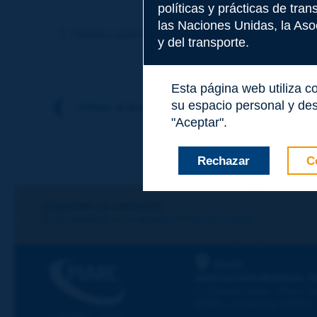
políticas y prácticas de tra
Tema
*
las Naciones Unidas, la Asoc
Término anterior
Término siguiente
y del transporte.
Apellidos
*
Esta página web utiliza c
su espacio personal y des
Volver al tema
"Aceptar".
Nombre
*
Rechazar
C
Correo electróni
¡Sigamos en contacto!
SUSCRIBIRSE A LA NEWSLETTER DE PIARC
Mensaje
*
PIARC
ASOCIACIÓN MUNDIAL D
La Grande Arche - Paroi Su
92055 La Défense CEDEX