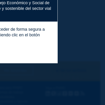
nsejo Económico y Social de
y sostenible del sector vial
cceder de forma segura a
endo clic en el botón
Me suscribo
Ver los archivos
escubra PIARC
Siga a PIARC
emas de trabajo
LinkedIn
X
Instagram
Facebook
Flickr
Youtube
RSS
ctividades
ctualidad y Agenda