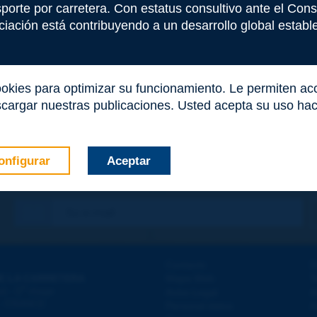
nsporte por carretera. Con estatus consultivo ante el Co
iación está contribuyendo a un desarrollo global estable 
ookies para optimizar su funcionamiento. Le permiten a
cargar nuestras publicaciones. Usted acepta su uso haci
onfigurar
Aceptar
co
*
Contacto
D
E LA CARRETERA
Mapa Web
T
e
d - 5
étage
Aviso Legal
A
 - FRANCE
Personal datos
A