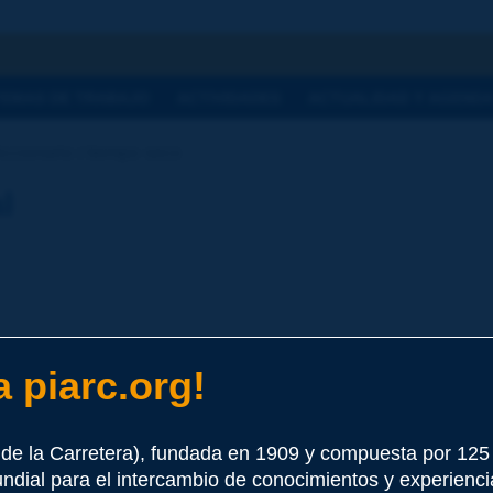
a
TEMAS DE TRABAJO
ACTIVIDADES
ACTUALIDAD Y AGEND
ccionario | tiempo seco
l
 piarc.org!
e este término
de la Carretera), fundada en 1909 y compuesta por 12
undial para el intercambio de conocimientos y experienci