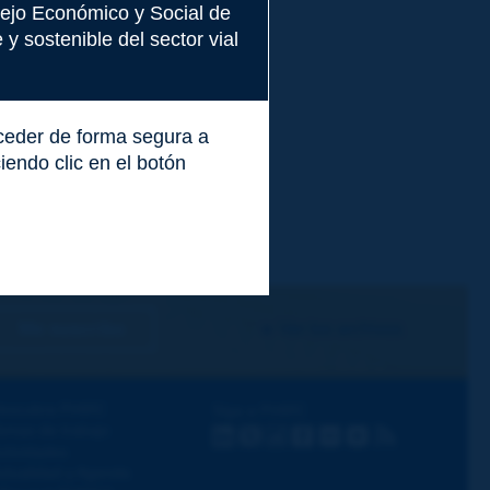
nsejo Económico y Social de
y sostenible del sector vial
cceder de forma segura a
endo clic en el botón
Me suscribo
Ver los archivos
escubra PIARC
Siga a PIARC
emas de trabajo
LinkedIn
X
Instagram
Facebook
Flickr
Youtube
RSS
ctividades
ctualidad y Agenda