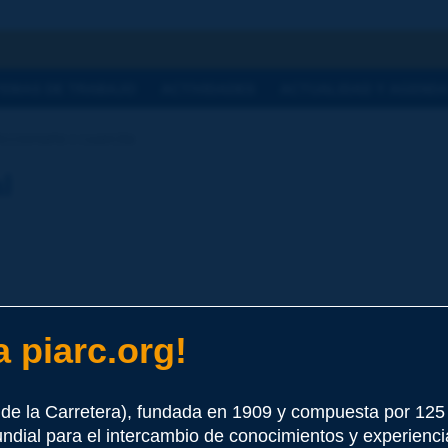
a
TEMAS DE TRABAJO
ACTIVIDADES
ACTUALIDAD Y AGEND
ccionario | cuarcita
l
 piarc.org!
e este término
de la Carretera), fundada en 1909 y compuesta por 12
undial para el intercambio de conocimientos y experienci