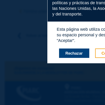
políticas y prácticas de tra
Tema
*
las Naciones Unidas, la Asoc
Término anterior
Término siguiente
y del transporte.
Apellidos
*
Esta página web utiliza c
su espacio personal y des
Volver al tema
"Aceptar".
Nombre
*
Rechazar
C
Correo electróni
¡Sigamos en contacto!
SUSCRIBIRSE A LA NEWSLETTER DE PIARC
Mensaje
*
PIARC
ASOCIACIÓN MUNDIAL D
La Grande Arche - Paroi Su
92055 La Défense CEDEX