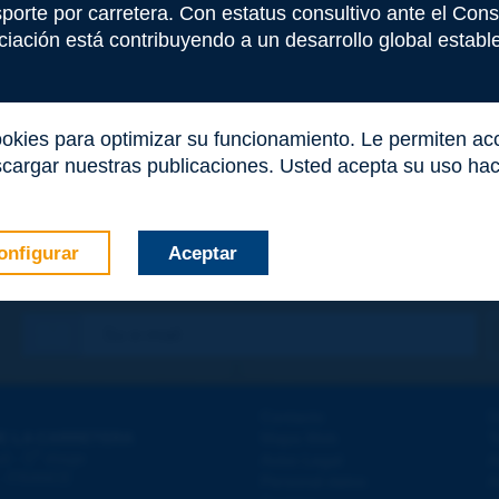
nsporte por carretera. Con estatus consultivo ante el Co
iación está contribuyendo a un desarrollo global estable 
ookies para optimizar su funcionamiento. Le permiten a
cargar nuestras publicaciones. Usted acepta su uso haci
onfigurar
Aceptar
co
*
Contacto
D
E LA CARRETERA
Mapa Web
T
e
d - 5
étage
Aviso Legal
A
 - FRANCE
Personal datos
A