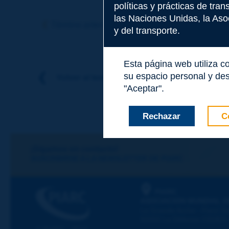
políticas y prácticas de tra
Tema
*
las Naciones Unidas, la Asoc
Término anterior
Término siguiente
y del transporte.
Apellidos
*
Esta página web utiliza c
su espacio personal y des
Volver al tema
"Aceptar".
Nombre
*
Rechazar
C
Correo electróni
¡Sigamos en contacto!
SUSCRIBIRSE A LA NEWSLETTER DE PIARC
Mensaje
*
PIARC
ASOCIACIÓN MUNDIAL D
La Grande Arche - Paroi Su
92055 La Défense CEDEX