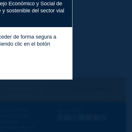
nsejo Económico y Social de
y sostenible del sector vial
cceder de forma segura a
endo clic en el botón
Me suscribo
Ver los archivos
escubra PIARC
Siga a PIARC
emas de trabajo
LinkedIn
X
Instagram
Facebook
Flickr
Youtube
RSS
ctividades
ctualidad y Agenda