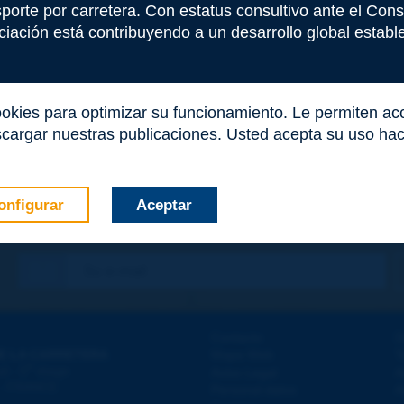
nsporte por carretera. Con estatus consultivo ante el Co
iación está contribuyendo a un desarrollo global estable 
ookies para optimizar su funcionamiento. Le permiten a
cargar nuestras publicaciones. Usted acepta su uso haci
onfigurar
Aceptar
co
*
Contacto
D
E LA CARRETERA
Mapa Web
T
e
d - 5
étage
Aviso Legal
A
 - FRANCE
Personal datos
A