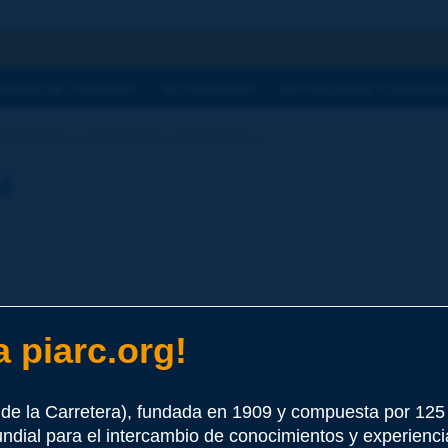
a
TEMAS DE TRABAJO
ACTIVIDADES
ACTUALIDAD Y AGEND
cionario | condiciones climáticas [...]
l
 piarc.org!
e este término
de la Carretera), fundada en 1909 y compuesta por 12
undial para el intercambio de conocimientos y experienci