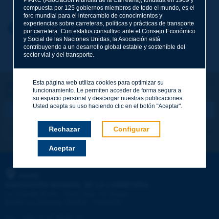
compuesta por 125 gobiernos miembros de todo el mundo, es el
foro mundial para el intercambio de conocimientos y
experiencias sobre carreteras, políticas y prácticas de transporte
Nombre
*
Volver al tema
por carretera. Con estatus consultivo ante el Consejo Económico
y Social de las Naciones Unidas, la Asociación está
contribuyendo a un desarrollo global estable y sostenible del
sector vial y del transporte.
Correo electrónico
*
Esta página web utiliza cookies para optimizar su
¡Sigamos en contacto!
funcionamiento. Le permiten acceder de forma segura a
SUSCRIBIRSE A LA NEWSLETTER DE PIARC
Mensaje
*
su espacio personal y descargar nuestras publicaciones.
Usted acepta su uso haciendo clic en el botón "Aceptar".
Rechazar
Configurar
Me suscribo
Ver los archivos
Aceptar
Enviar
PIARC
ASOCIACIÓN MUNDIAL DE LA CARRETERA
e
La Grande Arche - Paroi Sud - 5
étage
92055 La Défense CEDEX - FRANCE
Tel.
:
+33 (1) 47 96 81 21