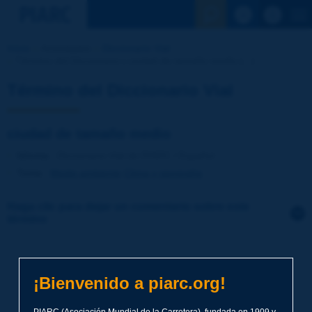
Ver la busqu
Inicio
Actividades
Diccionario Vial
Término del Diccionario | ciudad de tamaño medio [...]
Término del Diccionario Vial
ciudad de tamaño medio
Idioma
: Diccionario Vial de PIARC / Español
Tema
:
Medio ambiente
Clima y geografía
Haga clic para dejar un comentario sobre este
término
Tema
*
¡Bienvenido a piarc.org!
Apellidos
*
PIARC (Asociación Mundial de la Carretera), fundada en 1909 y