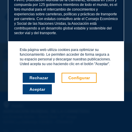
compuesta por 125 gobiernos miembros de todo el mundo, es el
foro mundial para el intercambio de conocimientos y
experiencias sobre carreteras, políticas y prácticas de transporte
Nombre
*
Volver al tema
por carretera. Con estatus consultivo ante el Consejo Económico
y Social de las Naciones Unidas, la Asociación está
contribuyendo a un desarrollo global estable y sostenible del
sector vial y del transporte.
Correo electrónico
*
Esta página web utiliza cookies para optimizar su
¡Sigamos en contacto!
funcionamiento. Le permiten acceder de forma segura a
SUSCRIBIRSE A LA NEWSLETTER DE PIARC
Mensaje
*
su espacio personal y descargar nuestras publicaciones.
Usted acepta su uso haciendo clic en el botón "Aceptar".
Rechazar
Configurar
Me suscribo
Ver los archivos
Aceptar
Enviar
PIARC
ASOCIACIÓN MUNDIAL DE LA CARRETERA
e
La Grande Arche - Paroi Sud - 5
étage
92055 La Défense CEDEX - FRANCE
Tel.
:
+33 (1) 47 96 81 21