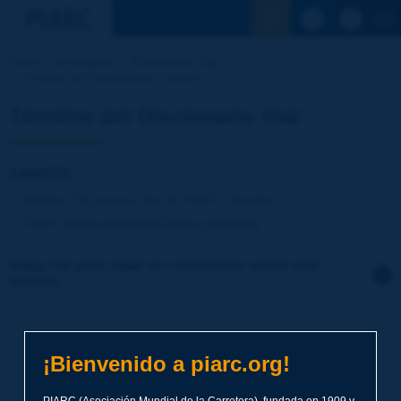
Ver la busqu
Inicio
Actividades
Diccionario Vial
Término del Diccionario | caserío
Término del Diccionario Vial
caserío
Idioma
: Diccionario Vial de PIARC / Español
Tema
:
Medio ambiente
Clima y geografía
Haga clic para dejar un comentario sobre este
término
Tema
*
¡Bienvenido a piarc.org!
Apellidos
*
PIARC (Asociación Mundial de la Carretera), fundada en 1909 y